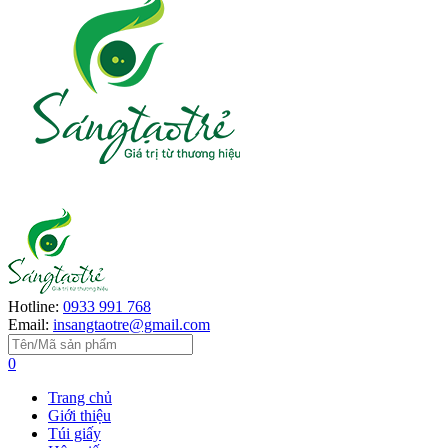
Hotline:
0933 991 768
Email:
insangtaotre@gmail.com
0
Trang chủ
Giới thiệu
Túi giấy