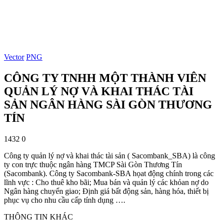
Vector
PNG
CÔNG TY TNHH MỘT THÀNH VIÊN
QUẢN LÝ NỢ VÀ KHAI THÁC TÀI
SẢN NGÂN HÀNG SÀI GÒN THƯƠNG
TÍN
1432
0
Công ty quản lý nợ và khai thác tài sản ( Sacombank_SBA) là công
ty con trực thuộc ngân hàng TMCP Sài Gòn Thương Tín
(Sacombank). Công ty Sacombank-SBA họat động chính trong các
lĩnh vực : Cho thuê kho bãi; Mua bán và quản lý các khỏan nợ do
Ngân hàng chuyển giao; Định giá bất động sản, hàng hóa, thiết bị
phục vụ cho nhu cầu cấp tính dụng ….
THÔNG TIN KHÁC