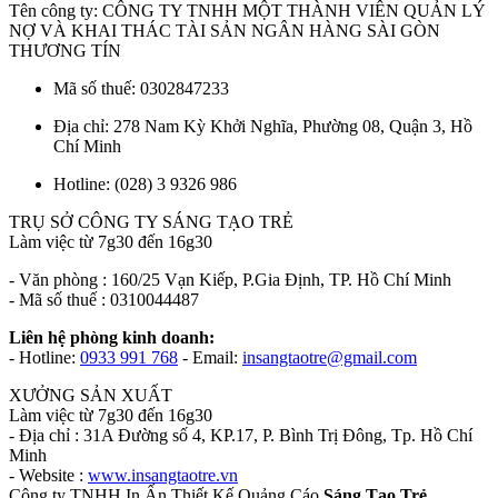
Tên công ty: CÔNG TY TNHH MỘT THÀNH VIÊN QUẢN LÝ
NỢ VÀ KHAI THÁC TÀI SẢN NGÂN HÀNG SÀI GÒN
THƯƠNG TÍN
Mã số thuế: 0302847233
Địa chỉ: 278 Nam Kỳ Khởi Nghĩa, Phường 08, Quận 3, Hồ
Chí Minh
Hotline: (028) 3 9326 986
TRỤ SỞ CÔNG TY SÁNG TẠO TRẺ
Làm việc từ 7g30 đến 16g30
- Văn phòng : 160/25 Vạn Kiếp, P.Gia Định, TP. Hồ Chí Minh
- Mã số thuế : 0310044487
Liên hệ phòng kinh doanh:
- Hotline:
0933 991 768
- Email:
insangtaotre@gmail.com
XƯỞNG SẢN XUẤT
Làm việc từ 7g30 đến 16g30
- Địa chỉ : 31A Đường số 4, KP.17, P. Bình Trị Đông, Tp. Hồ Chí
Minh
- Website :
www.insangtaotre.vn
Công ty TNHH In Ấn Thiết Kế Quảng Cáo
Sáng Tạo Trẻ