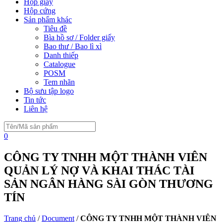
Hộp giấy
Hộp cứng
Sản phẩm khác
Tiêu đề
Bìa hồ sơ / Folder giấy
Bao thư / Bao lì xì
Danh thiếp
Catalogue
POSM
Tem nhãn
Bộ sưu tập logo
Tin tức
Liên hệ
0
CÔNG TY TNHH MỘT THÀNH VIÊN
QUẢN LÝ NỢ VÀ KHAI THÁC TÀI
SẢN NGÂN HÀNG SÀI GÒN THƯƠNG
TÍN
Trang chủ
/
Document
/
CÔNG TY TNHH MỘT THÀNH VIÊN