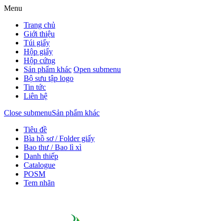
Menu
Trang chủ
Giới thiệu
Túi giấy
Hộp giấy
Hộp cứng
Sản phẩm khác
Open submenu
Bộ sưu tập logo
Tin tức
Liên hệ
Close submenu
Sản phẩm khác
Tiêu đề
Bìa hồ sơ / Folder giấy
Bao thư / Bao lì xì
Danh thiếp
Catalogue
POSM
Tem nhãn