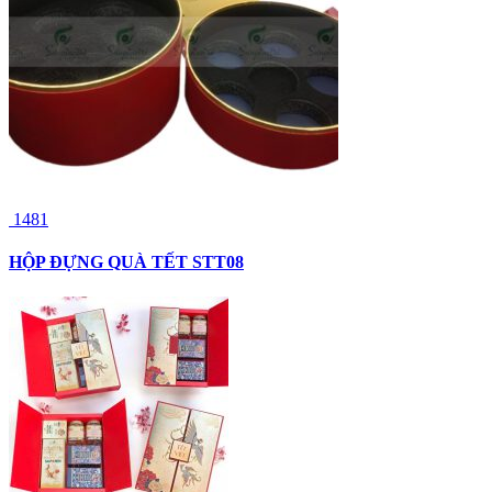
1481
HỘP ĐỰNG QUÀ TẾT STT08