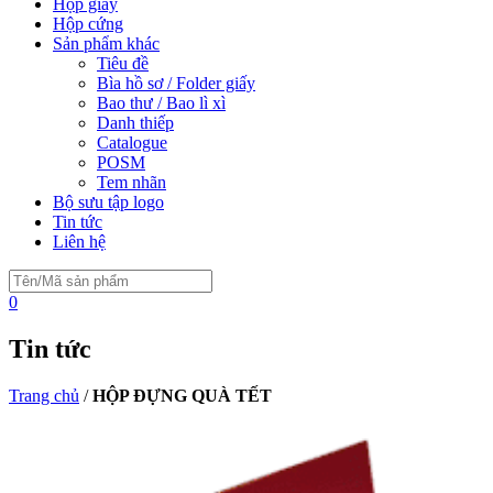
Hộp giấy
Hộp cứng
Sản phẩm khác
Tiêu đề
Bìa hồ sơ / Folder giấy
Bao thư / Bao lì xì
Danh thiếp
Catalogue
POSM
Tem nhãn
Bộ sưu tập logo
Tin tức
Liên hệ
0
Tin tức
Trang chủ
/
HỘP ĐỰNG QUÀ TẾT