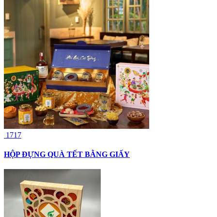
1717
HỘP ĐỰNG QUÀ TẾT BẰNG GIẤY