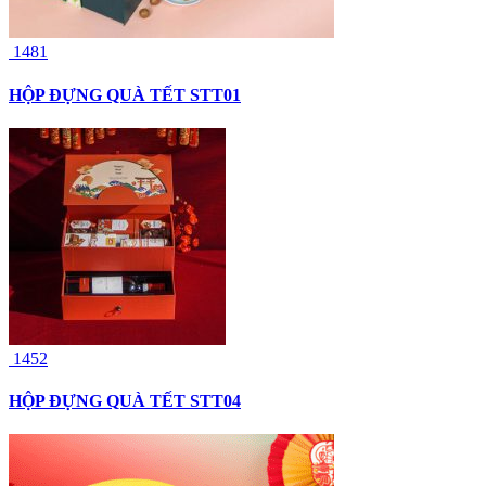
1481
HỘP ĐỰNG QUÀ TẾT STT01
1452
HỘP ĐỰNG QUÀ TẾT STT04