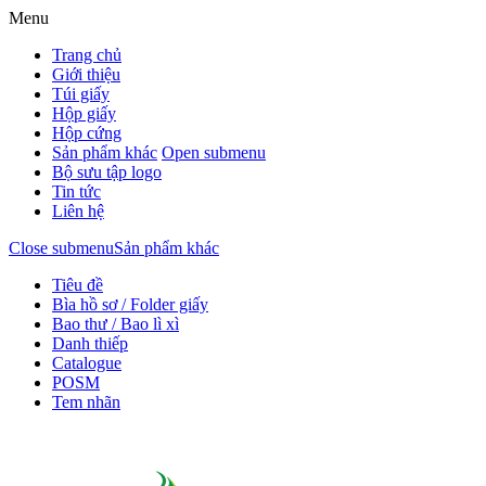
Menu
Trang chủ
Giới thiệu
Túi giấy
Hộp giấy
Hộp cứng
Sản phẩm khác
Open submenu
Bộ sưu tập logo
Tin tức
Liên hệ
Close submenu
Sản phẩm khác
Tiêu đề
Bìa hồ sơ / Folder giấy
Bao thư / Bao lì xì
Danh thiếp
Catalogue
POSM
Tem nhãn