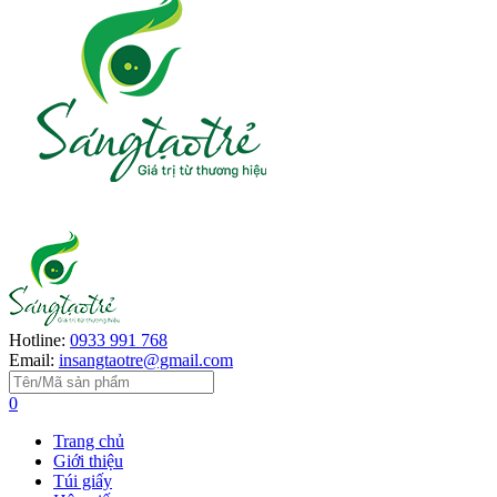
Hotline:
0933 991 768
Email:
insangtaotre@gmail.com
0
Trang chủ
Giới thiệu
Túi giấy