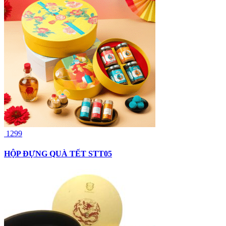
1299
HỘP ĐỰNG QUÀ TẾT STT05