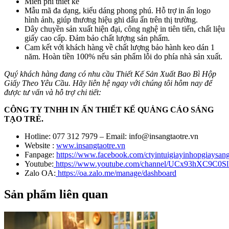
Miễn phí thiết kế
Mẫu mã đa dạng, kiểu dáng phong phú. Hỗ trợ in ấn logo
hình ảnh, giúp thương hiệu ghi dấu ấn trên thị trường.
Dây chuyền sản xuất hiện đại, công nghệ in tiên tiến, chất liệu
giấy cao cấp. Đảm bảo chất lượng sản phẩm.
Cam kết với khách hàng về chất lượng bảo hành keo dán 1
năm. Hoàn tiền 100% nếu sản phẩm lỗi do phía nhà sản xuất.
Quý khách hàng đang có nhu cầu Thiết Kế Sản Xuất Bao Bì Hộp
Giấy Theo Yêu Cầu. Hãy liên hệ ngay với chúng tôi hôm nay để
được tư vấn và hỗ trợ chi tiết:
CÔNG TY TNHH IN ẤN THIẾT KẾ QUẢNG CÁO SÁNG
TẠO TRẺ.
Hotline: 077 312 7979 – Email: info@insangtaotre.vn
Website :
www.insangtaotre.vn
Fanpage:
https://www.facebook.com/ctyintuigiayinhopgiaysang
Youtube:
https://www.youtube.com/channel/UCx93hXC9C0
Zalo OA:
https://oa.zalo.me/manage/dashboard
Sản phẩm liên quan