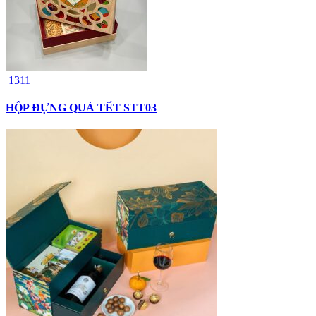
1311
HỘP ĐỰNG QUÀ TẾT STT03