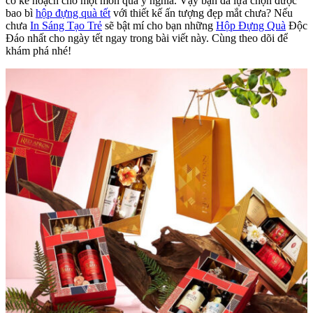
có kế hoạch cho một món quà ý nghĩa. Vậy bạn đã lựa chọn được
bao bì
hộp đựng quà tết
với thiết kế ấn tượng đẹp mắt chưa? Nếu
chưa
In Sáng Tạo Trẻ
sẽ bật mí cho bạn những
Hộp Đựng Quà
Độc
Đáo nhất cho ngày tết ngay trong bài viết này. Cùng theo dõi để
khám phá nhé!