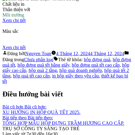
Chất liệu in
Thân thiện với
Môi trường
Xem chi tiết
Màu sắc
Trung Thực
Sắc Nét
Xem chi tiết
Đăng bởi
Nguyen Toan
4 Tháng 12, 2024
4 Tháng 12, 2024
Đăng trong
Chưa phân loại
Thẻ từ khóa:
hộp đựng quà
,
hộp đựng
quà tết
,
hộp đựng quà tết bằng giấy
,
hộp đựng quà tết cao cấp
,
hộp
giấy cao cấp
,
hộp quà 2 tầng
,
hộp quà doanh nghiệp
,
hộp quà tết 2
tầng
,
hộp quà tết cao cấp
,
in hộp giấy theo yêu cầu
,
thiết kế bao bì
tết
Điều hướng bài viết
Bài cũ hơn
Bài cũ hơn:
XU HƯỚNG IN HỘP QUÀ TẾT 2025.
Bài tiếp theo
Bài tiếp theo:
TỔNG HỢP MẪU HỘP ĐỰNG TRẦM HƯƠNG CAO CẤP.
TRỤ SỞ CÔNG TY SÁNG TẠO TRẺ
Làm việc từ 7g30 đến 16g30