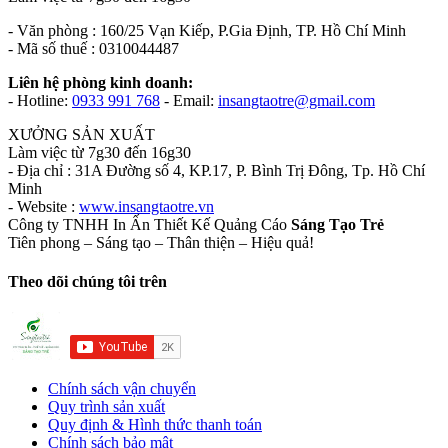
- Văn phòng : 160/25 Vạn Kiếp, P.Gia Định, TP. Hồ Chí Minh
- Mã số thuế : 0310044487
Liên hệ phòng kinh doanh:
- Hotline:
0933 991 768
- Email:
insangtaotre@gmail.com
XƯỞNG SẢN XUẤT
Làm việc từ 7g30 đến 16g30
- Địa chỉ : 31A Đường số 4, KP.17, P. Bình Trị Đông, Tp. Hồ Chí
Minh
- Website :
www.insangtaotre.vn
Công ty TNHH In Ấn Thiết Kế Quảng Cáo
Sáng Tạo Trẻ
Tiên phong – Sáng tạo – Thân thiện – Hiệu quả!
Theo dõi chúng tôi trên
Chính sách vận chuyển
Quy trình sản xuất
Quy định & Hình thức thanh toán
Chính sách bảo mật