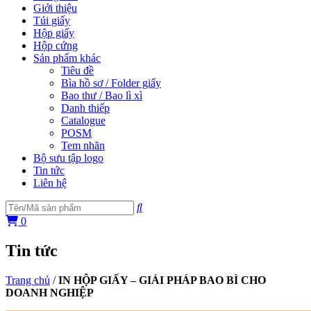
Giới thiệu
Túi giấy
Hộp giấy
Hộp cứng
Sản phẩm khác
Tiêu đề
Bìa hồ sơ / Folder giấy
Bao thư / Bao lì xì
Danh thiếp
Catalogue
POSM
Tem nhãn
Bộ sưu tập logo
Tin tức
Liên hệ
0
Tin tức
Trang chủ
/
IN HỘP GIẤY – GIẢI PHÁP BAO BÌ CHO
DOANH NGHIỆP