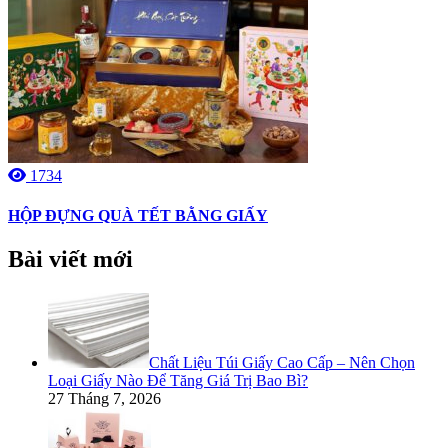
1734
HỘP ĐỰNG QUÀ TẾT BẰNG GIẤY
Bài viết mới
Chất Liệu Túi Giấy Cao Cấp – Nên Chọn
Loại Giấy Nào Để Tăng Giá Trị Bao Bì?
27 Tháng 7, 2026