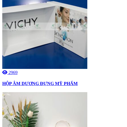
2969
HỘP ÂM DƯƠNG ĐỰNG MỸ PHẨM