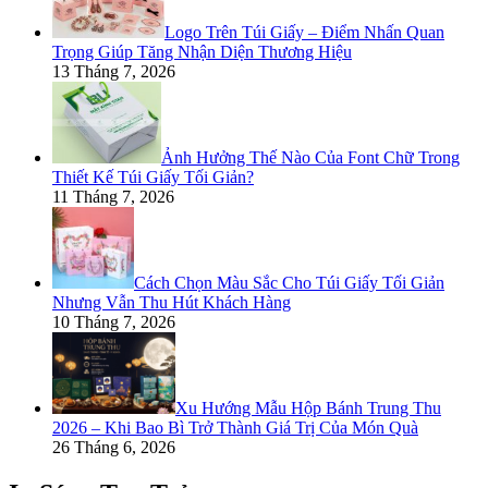
Logo Trên Túi Giấy – Điểm Nhấn Quan
Trọng Giúp Tăng Nhận Diện Thương Hiệu
13 Tháng 7, 2026
Ảnh Hưởng Thế Nào Của Font Chữ Trong
Thiết Kế Túi Giấy Tối Giản?
11 Tháng 7, 2026
Cách Chọn Màu Sắc Cho Túi Giấy Tối Giản
Nhưng Vẫn Thu Hút Khách Hàng
10 Tháng 7, 2026
Xu Hướng Mẫu Hộp Bánh Trung Thu
2026 – Khi Bao Bì Trở Thành Giá Trị Của Món Quà
26 Tháng 6, 2026