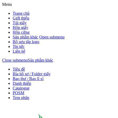
Menu
Trang chủ
Giới thiệu
Túi giấy
Hộp giấy
Hộp cứng
Sản phẩm khác
Open submenu
Bộ sưu tập logo
Tin tức
Liên hệ
Close submenu
Sản phẩm khác
Tiêu đề
Bìa hồ sơ / Folder giấy
Bao thư / Bao lì xì
Danh thiếp
Catalogue
POSM
Tem nhãn