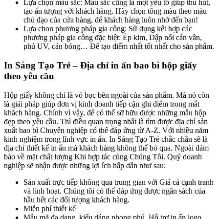
Lựa chọn màu sắc: Màu sắc cũng là một yếu tố giúp thu hút,
tạo ấn tượng với khách hàng. Hãy chọn tông màu theo màu
chủ đạo của cửa hàng, để khách hàng luôn nhớ đến bạn!
Lựa chon phương pháp gia công: Sử dụng kết hợp các
phương pháp gia công đặc biệt: Ép kim, Dập nổi cán vân,
phủ UV, cán bóng… Để tạo điểm nhất tốt nhất cho sản phẩm.
In Sáng Tạo Trẻ – Địa chỉ in ấn bao bì hộp giấy
theo yêu cầu
Hộp giấy không chỉ là vỏ bọc bên ngoài của sản phẩm. Mà nó còn
là giải pháp giúp đơn vị kinh doanh tiếp cận ghi điểm trong mắt
khách hàng. Chính vì vậy, để có thể sỡ hữu được những mẫu hộp
đẹp theo yêu cầu. Thì điều quan trọng nhất là tìm được địa chỉ sản
xuất bao bì Chuyên nghiệp có thể đáp ứng từ A-Z. Với nhiều năm
kinh nghiệm trong lĩnh vực in ấn. In Sáng Tạo Trẻ chắc chắn sẽ là
địa chỉ thiết kế in ấn mà khách hàng không thể bỏ qua. Ngoài đảm
bảo về mặt chất lượng Khi hợp tác cùng Chúng Tôi. Quý doanh
nghiệp sẽ nhận được những lợi ích hấp dẫn như sau:
Sản xuất trực tiếp không qua trung gian với Giá cả cạnh tranh
và linh hoạt. Chúng tôi có thể đáp ứng được ngân sách của
hầu hết các đối tượng khách hàng.
Miễn phí thiết kế
Mẫu mã đa dạng, kiểu dáng phong phú. Hỗ trợ in ấn logo