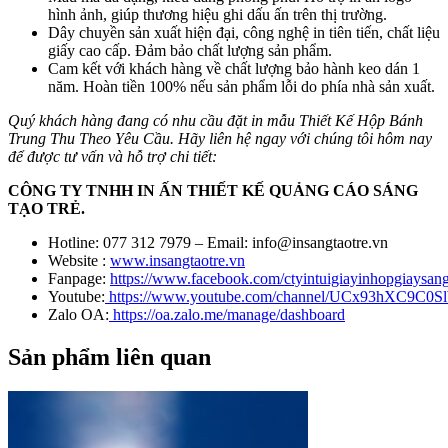
hình ảnh, giúp thương hiệu ghi dấu ấn trên thị trường.
Dây chuyền sản xuất hiện đại, công nghệ in tiên tiến, chất liệu
giấy cao cấp. Đảm bảo chất lượng sản phẩm.
Cam kết với khách hàng về chất lượng bảo hành keo dán 1
năm. Hoàn tiền 100% nếu sản phẩm lỗi do phía nhà sản xuất.
Quý khách hàng đang có nhu cầu đặt in mẫu Thiết Kế Hộp Bánh
Trung Thu Theo Yêu Cầu. Hãy liên hệ ngay với chúng tôi hôm nay
để được tư vấn và hỗ trợ chi tiết:
CÔNG TY TNHH IN ẤN THIẾT KẾ QUẢNG CÁO SÁNG
TẠO TRẺ.
Hotline: 077 312 7979 – Email: info@insangtaotre.vn
Website :
www.insangtaotre.vn
Fanpage:
https://www.facebook.com/ctyintuigiayinhopgiaysang
Youtube:
https://www.youtube.com/channel/UCx93hXC9C0
Zalo OA:
https://oa.zalo.me/manage/dashboard
Sản phẩm liên quan