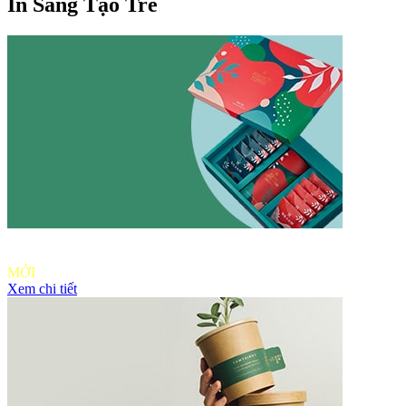
In Sáng Tạo Trẻ
Ưu đãi in
khách hàng
MỚI
Xem chi tiết