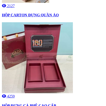
2127
HỘP CARTON ĐỰNG QUẦN ÁO
4259
HỘP ĐỰNG CÀ PHÊ CAO CẤP