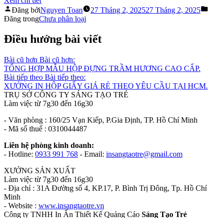
Xem chi tiết
Đăng bởi
Nguyen Toan
27 Tháng 2, 2025
27 Tháng 2, 2025
Đăng trong
Chưa phân loại
Điều hướng bài viết
Bài cũ hơn
Bài cũ hơn:
TỔNG HỢP MẪU HỘP ĐỰNG TRẦM HƯƠNG CAO CẤP.
Bài tiếp theo
Bài tiếp theo:
XƯỞNG IN HỘP GIẤY GIÁ RẺ THEO YÊU CẦU TẠI HCM.
TRỤ SỞ CÔNG TY SÁNG TẠO TRẺ
Làm việc từ 7g30 đến 16g30
- Văn phòng : 160/25 Vạn Kiếp, P.Gia Định, TP. Hồ Chí Minh
- Mã số thuế : 0310044487
Liên hệ phòng kinh doanh:
- Hotline:
0933 991 768
- Email:
insangtaotre@gmail.com
XƯỞNG SẢN XUẤT
Làm việc từ 7g30 đến 16g30
- Địa chỉ : 31A Đường số 4, KP.17, P. Bình Trị Đông, Tp. Hồ Chí
Minh
- Website :
www.insangtaotre.vn
Công ty TNHH In Ấn Thiết Kế Quảng Cáo
Sáng Tạo Trẻ