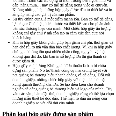
tốt nhất. Tránh các tác động từ môi trường bên ngoài như va
đập, nắng mưa… hay có thể dễ dàng trong việc di chuyển.
Không những thế, những hộp giấy được đầu tư thiết kế và in
ấn giúp nâng cao giá trị của sản phẩm.
Sự tùy chỉnh cũng là một điểm mạnh lớn. Bạn có thể dễ dàng
lựa chọn: Chất liệu, kích thước và thiết kế sao cho phản ánh
bản sắc thương hiệu của mình. Một chiếc hộp giấy ấn tượng
không chỉ gây chú ý mà còn tạo ra cảm xúc tích cực nơi
khách hàng.
Khi in hộp giấy không chỉ giúp bạn giảm chi phí, thời gian và
hạn chế rủi ro mà vẫn đản bảo chất lượng. Vì khi in hộp giấy
chúng ta không tốn quá nhiều nhân công, nguyên vật liệu
không quá đắt đỏ, khi bạn in số lượng lớn thì giá thành sẽ
được giảm đi.
Hộp giấy chất lượng Không chỉ đơn thuần là bao bì chứa
đựng sản phẩm. Nó trở thành công cụ marketing tuyệt vời –
nơi quảng bá thương hiệu nhanh chóng và dễ dàng. Đối với
doanh nghiệp, những chiếc hộp giấy với diện tích bề mặt
xung quanh thường khá lớn. Sẽ tạo điều kiện cho doanh
nghiệp dễ dàng quảng bá thương hiệu và logo của mình. Tùy
vào các sản phẩm đặc thù, doanh nghiệp cũng có thể lựa chọn
những mẫu thiết kế độc đáo. Thể hiện rõ dấu ấn riêng của
doanh nghiệp so với đối thủ của mình.
Phân loại hộp giấy đựng sản phẩm