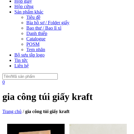
Hộp giấy
Hộp cứng
Sản phẩm khác
Tiêu đề
Bìa hồ sơ / Folder giấy
Bao thư / Bao lì xì
Danh thiếp
Catalogue
POSM
Tem nhãn
Bộ sưu tập logo
Tin tức
Liên hệ
0
gia công túi giấy kraft
Trang chủ
/
gia công túi giấy kraft