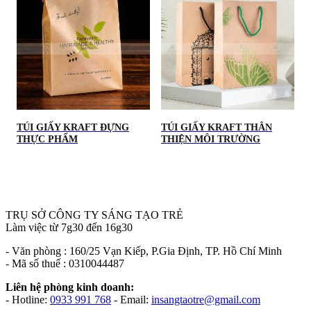
TÚI GIẤY KRAFT ĐỰNG
TÚI GIẤY KRAFT THÂN
THỰC PHẨM
THIỆN MÔI TRƯỜNG
TRỤ SỞ CÔNG TY SÁNG TẠO TRẺ
Làm việc từ 7g30 đến 16g30
- Văn phòng : 160/25 Vạn Kiếp, P.Gia Định, TP. Hồ Chí Minh
- Mã số thuế : 0310044487
Liên hệ phòng kinh doanh:
- Hotline:
0933 991 768
- Email:
insangtaotre@gmail.com