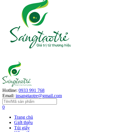
Hotline:
0933 991 768
Email:
insangtaotre@gmail.com
0
Trang chủ
Giới thiệu
Túi giấy