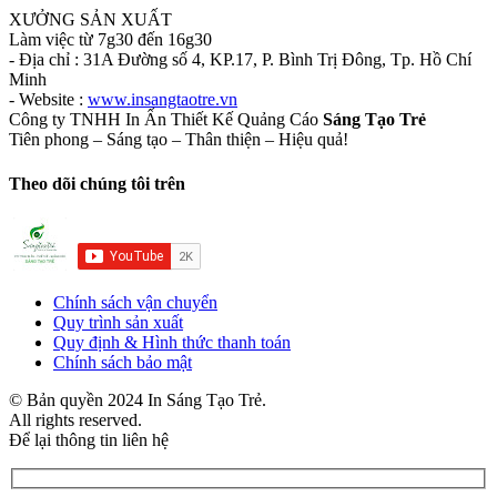
XƯỞNG SẢN XUẤT
Làm việc từ 7g30 đến 16g30
- Địa chỉ : 31A Đường số 4, KP.17, P. Bình Trị Đông, Tp. Hồ Chí
Minh
- Website :
www.insangtaotre.vn
Công ty TNHH In Ấn Thiết Kế Quảng Cáo
Sáng Tạo Trẻ
Tiên phong – Sáng tạo – Thân thiện – Hiệu quả!
Theo dõi chúng tôi trên
Chính sách vận chuyển
Quy trình sản xuất
Quy định & Hình thức thanh toán
Chính sách bảo mật
© Bản quyền 2024 In Sáng Tạo Trẻ.
All rights reserved.
Để lại thông tin liên hệ