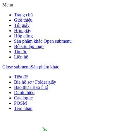
Menu
Trang chủ
Giới thiệu
Túi giấy
Hộp giấy
Hộp cứng
Sản phẩm khác
Open submenu
Bộ sưu tập logo
Tin tức
Liên hệ
Close submenu
Sản phẩm khác
Tiêu đề
Bìa hồ sơ / Folder giấy
Bao thư / Bao lì xì
Danh thiếp
Catalogue
POSM
Tem nhãn