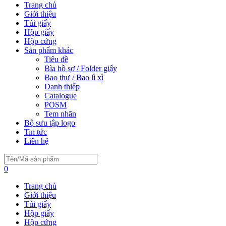
Trang chủ
Giới thiệu
Túi giấy
Hộp giấy
Hộp cứng
Sản phẩm khác
Tiêu đề
Bìa hồ sơ / Folder giấy
Bao thư / Bao lì xì
Danh thiếp
Catalogue
POSM
Tem nhãn
Bộ sưu tập logo
Tin tức
Liên hệ
0
Trang chủ
Giới thiệu
Túi giấy
Hộp giấy
Hộp cứng