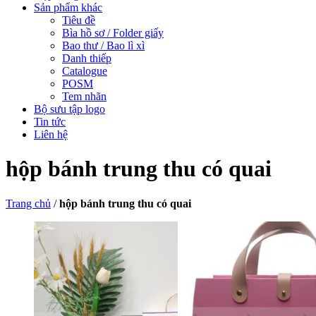
Sản phẩm khác
Tiêu đề
Bìa hồ sơ / Folder giấy
Bao thư / Bao lì xì
Danh thiếp
Catalogue
POSM
Tem nhãn
Bộ sưu tập logo
Tin tức
Liên hệ
hộp bánh trung thu có quai
Trang chủ
/
hộp bánh trung thu có quai