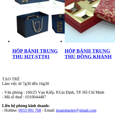
HỘP BÁNH TRUNG
HỘP BÁNH TRUNG
THU H2T-STT01
THU ĐỒNG KHÁNH
TẠO TRẺ
Làm việc từ 7g30 đến 16g30
- Văn phòng : 160/25 Vạn Kiếp, P.Gia Định, TP. Hồ Chí Minh
- Mã số thuế : 0310044487
Liên hệ phòng kinh doanh:
- Hotline:
0933 991 768
- Email:
insangtaotre@gmail.com