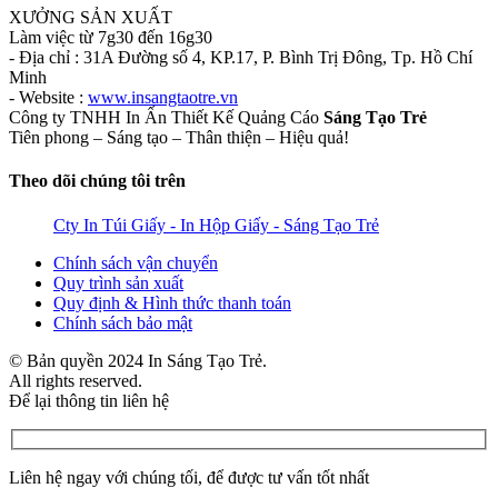
XƯỞNG SẢN XUẤT
Làm việc từ 7g30 đến 16g30
- Địa chỉ : 31A Đường số 4, KP.17, P. Bình Trị Đông, Tp. Hồ Chí
Minh
- Website :
www.insangtaotre.vn
Công ty TNHH In Ấn Thiết Kế Quảng Cáo
Sáng Tạo Trẻ
Tiên phong – Sáng tạo – Thân thiện – Hiệu quả!
Theo dõi chúng tôi trên
Cty In Túi Giấy - In Hộp Giấy - Sáng Tạo Trẻ
Chính sách vận chuyển
Quy trình sản xuất
Quy định & Hình thức thanh toán
Chính sách bảo mật
© Bản quyền 2024 In Sáng Tạo Trẻ.
All rights reserved.
Để lại thông tin liên hệ
Liên hệ ngay với chúng tối, để được tư vấn tốt nhất