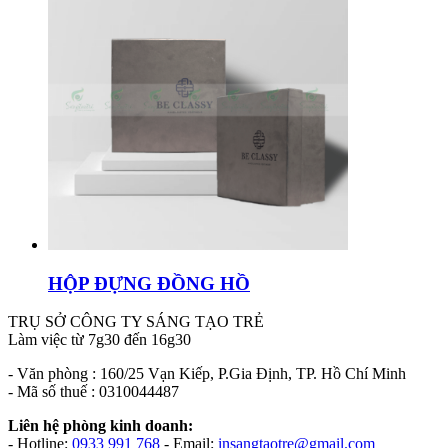
HỘP ĐỰNG ĐỒNG HỒ
TRỤ SỞ CÔNG TY SÁNG TẠO TRẺ
Làm việc từ 7g30 đến 16g30
- Văn phòng : 160/25 Vạn Kiếp, P.Gia Định, TP. Hồ Chí Minh
- Mã số thuế : 0310044487
Liên hệ phòng kinh doanh:
- Hotline:
0933 991 768
- Email:
insangtaotre@gmail.com