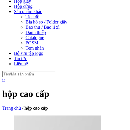
Hộp giấy
Hộp cứng
Sản phẩm khác
Tiêu đề
Bìa hồ sơ / Folder giấy
Bao thư / Bao lì xì
Danh thiếp
Catalogue
POSM
Tem nhãn
Bộ sưu tập logo
Tin tức
Liên hệ
0
hộp cao cấp
Trang chủ
/
hộp cao cấp