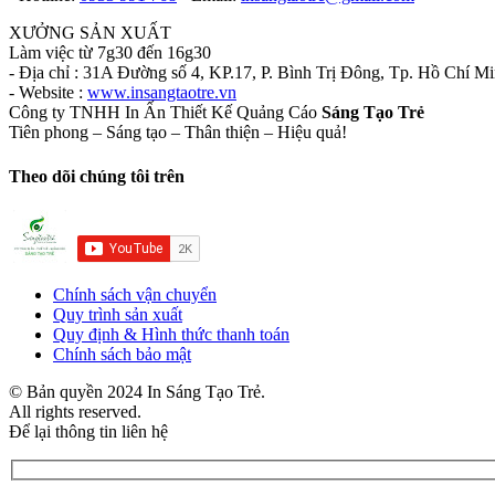
XƯỞNG SẢN XUẤT
Làm việc từ 7g30 đến 16g30
- Địa chỉ : 31A Đường số 4, KP.17, P. Bình Trị Đông, Tp. Hồ Chí M
- Website :
www.insangtaotre.vn
Công ty TNHH In Ấn Thiết Kế Quảng Cáo
Sáng Tạo Trẻ
Tiên phong – Sáng tạo – Thân thiện – Hiệu quả!
Theo dõi chúng tôi trên
Chính sách vận chuyển
Quy trình sản xuất
Quy định & Hình thức thanh toán
Chính sách bảo mật
© Bản quyền 2024 In Sáng Tạo Trẻ.
All rights reserved.
Để lại thông tin liên hệ