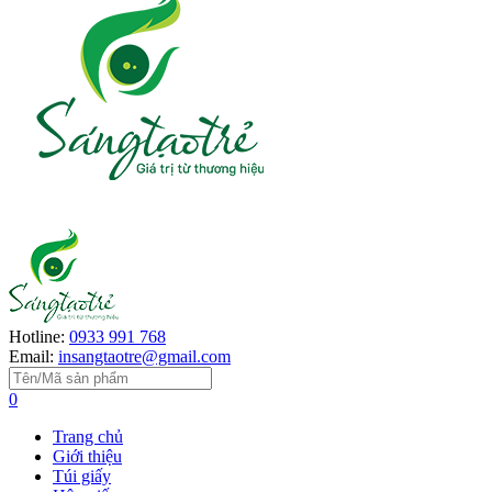
Hotline:
0933 991 768
Email:
insangtaotre@gmail.com
0
Trang chủ
Giới thiệu
Túi giấy