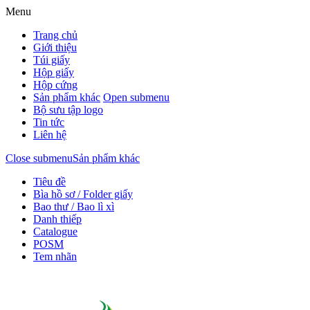
Menu
Trang chủ
Giới thiệu
Túi giấy
Hộp giấy
Hộp cứng
Sản phẩm khác
Open submenu
Bộ sưu tập logo
Tin tức
Liên hệ
Close submenu
Sản phẩm khác
Tiêu đề
Bìa hồ sơ / Folder giấy
Bao thư / Bao lì xì
Danh thiếp
Catalogue
POSM
Tem nhãn