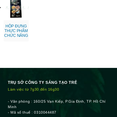
HỘP ĐỰNG
THỰC PHẨM
CHỨC NĂNG
TRỤ SỞ CÔNG TY SÁNG TẠO TRẺ
Làm việc từ 7g30 đến 16g30
- Văn phòng : 160/25 Vạn Kiếp, P.Gia Định, TP. Hồ Chí
Minh
- Mã số thuế : 0310044487