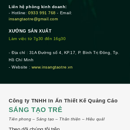
Liên hệ phòng kinh doanh:
- Hotline:
0933 991 768
- Email:
insangtaotre@gmail.com
XƯỞNG SẢN XUẤT
Làm việc từ 7g30 đến 16g30
- Địa chỉ : 31A Đường số 4, KP.17, P. Bình Trị Đông, Tp.
Hồ Chí Minh
- Website :
www.insangtaotre.vn
Công ty TNHH In Ấn Thiết Kế Quảng Cáo
SÁNG TẠO TRẺ
Tiên phong – Sáng tạo – Thân thiện – Hiệu quả!
Theo dõi chúng tôi trên