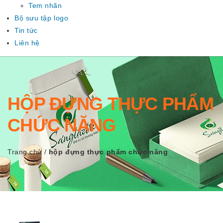
Tem nhãn
Bộ sưu tập logo
Tin tức
Liên hệ
HỘP ĐỰNG THỰC PHẨM
CHỨC NĂNG
Trang chủ
/
hộp đựng thực phẩm chức năng