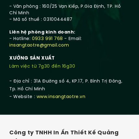
- Văn phòng : 160/25 Vạn Kiếp, P.Gia Định, TP. Hồ
Chí Minh
- Mã số thuế : 0310044487
Liên hệ phòng kinh doanh:
- Hotline:
0933 991 768
- Email:
insangtaotre@gmail.com
XƯỞNG SẢN XUẤT
Làm việc từ 7g30 đến 16g30
- Địa chỉ : 31A Đường số 4, KP.17, P. Bình Trị Đông,
Tp. Hồ Chí Minh
- Website :
www.insangtaotre.vn
Công ty TNHH In Ấn Thiết Kế Quảng