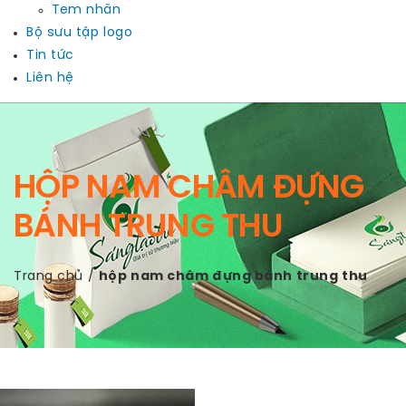
Tem nhãn
Bộ sưu tập logo
Tin tức
Liên hệ
HỘP NAM CHÂM ĐỰNG
BÁNH TRUNG THU
Trang chủ
/
hộp nam châm đựng bánh trung thu