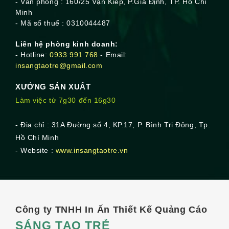
- Văn phòng : 160/25 Vạn Kiếp, P.Gia Định, TP. Hồ Chí
Minh
- Mã số thuế : 0310044487
Liên hệ phòng kinh doanh:
- Hotline:
0933 991 768
- Email:
insangtaotre@gmail.com
XƯỞNG SẢN XUẤT
Làm việc từ 7g30 đến 16g30
- Địa chỉ : 31A Đường số 4, KP.17, P. Bình Trị Đông, Tp.
Hồ Chí Minh
- Website :
www.insangtaotre.vn
Công ty TNHH In Ấn Thiết Kế Quảng Cáo
SÁNG TẠO TRẺ