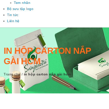
Tem nhãn
Bộ sưu tập logo
Tin tức
Liên hệ
IN HỘP CARTON NẮP
GÀI HCM
Trang chủ
/
in hộp carton nắp gài hcm