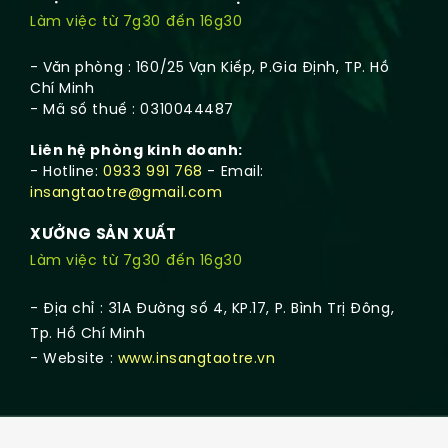
Làm việc từ 7g30 đến 16g30
- Văn phòng : 160/25 Vạn Kiếp, P.Gia Định, TP. Hồ
Chí Minh
- Mã số thuế : 0310044487
Liên hệ phòng kinh doanh:
- Hotline:
0933 991 768
- Email:
insangtaotre@gmail.com
XƯỞNG SẢN XUẤT
Làm việc từ 7g30 đến 16g30
- Địa chỉ : 31A Đường số 4, KP.17, P. Bình Trị Đông,
Tp. Hồ Chí Minh
- Website :
www.insangtaotre.vn