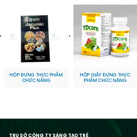
HỘP ĐỰNG THỰC PHẨM
HỘP GIẤY ĐỰNG THỰC
CHỨC NĂNG
PHẨM CHỨC NĂNG
TRỤ SỞ CÔNG TY SÁNG TẠO TRẺ