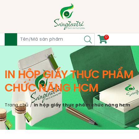
0
IN HỘP GIẤY THỰC PHẨM
CHỨC NĂNG HCM
Trang chủ
/
in hộp giấy thực phẩm chức năng hcm