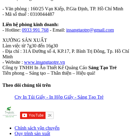
- Văn phòng : 160/25 Vạn Kiếp, P.Gia Định, TP. Hồ Chí Minh
- Mã số thuế : 0310044487
Liên hệ phòng kinh doanh:
- Hotline:
0933 991 768
- Email:
insangtaotre@gmail.com
XƯỞNG SẢN XUẤT
Làm việc từ 7g30 đến 16g30
- Địa chỉ : 31A Đường số 4, KP.17, P. Bình Trị Đông, Tp. Hồ Chí
Minh
- Website :
www.insangtaotre.vn
Công ty TNHH In Ấn Thiết Kế Quảng Cáo
Sáng Tạo Trẻ
Tiên phong – Sáng tạo – Thân thiện – Hiệu quả!
Theo dõi chúng tôi trên
Cty In Túi Giấy - In Hộp Giấy - Sáng Tạo Trẻ
Chính sách vận chuyển
Quy trình sản xuất