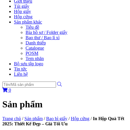
Giới thiệu
Túi giấy
Hộp giấy
Hộp cứng
Sản phẩm khác
Tiêu đề
Bìa hồ sơ / Folder giấy
Bao thư / Bao lì xì
Danh thiếp
Catalogue
POSM
Tem nhãn
Bộ sưu tập logo
Tin tức
Liên hệ
0
Sản phẩm
Trang chủ
/
Sản phẩm
/
Bao bì giấy
/
Hộp cứng
/
In Hộp Quà Tết
2025: Thiết Kế Đẹp – Giá Tối Ưu