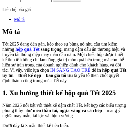
Liên hệ báo giá
Mô tả
Mô tả
Tết 2025 đang đến gần, kéo theo sự bùng nổ nhu cầu tìm kiếm
những
hộp quà Tết
sang trọng
, mang đậm dấu ấn thương hiệu và
truyền tải thông điệp may mắn đầu năm. Một chiếc hộp được thiết
kế tinh tế không chỉ làm tăng giá trị món quà bên trong mà còn thể
hiện sự trân trọng của doanh nghiệp dành cho khách hàng và đối
tác. Vì vậy, việc lựa chọn
IN SÁNG TẠO TRẺ
để
in hộp quà Tết
uy tín – thiết kế đẹp – báo giá tối ưu
là yếu tố then chốt quyết
định thành công trong mùa Tết này.
1. Xu hướng thiết kế hộp quà Tết 2025
Năm 2025 nổi bật với thiết kế đậm chất Tết, kết hợp các biểu tượng
phong thủy như
mèo thần tài, ngựa vàng và cá chép
– mang ý
nghĩa may mắn, tài lộc và thịnh vượng
Dưới đây là 3 mẫu thiết kế tiêu biểu: