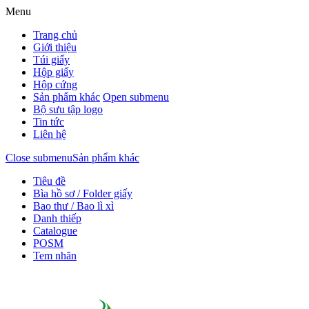
Menu
Trang chủ
Giới thiệu
Túi giấy
Hộp giấy
Hộp cứng
Sản phẩm khác
Open submenu
Bộ sưu tập logo
Tin tức
Liên hệ
Close submenu
Sản phẩm khác
Tiêu đề
Bìa hồ sơ / Folder giấy
Bao thư / Bao lì xì
Danh thiếp
Catalogue
POSM
Tem nhãn