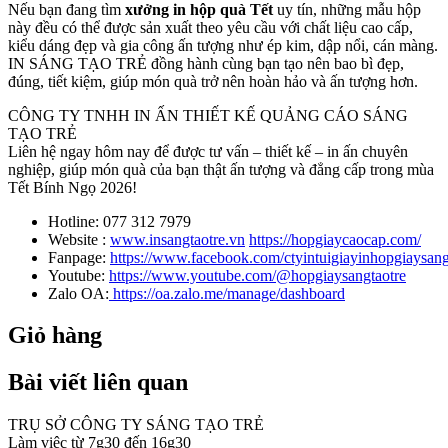
Nếu bạn đang tìm
xưởng in hộp quà Tết
uy tín, những mẫu hộp
này đều có thể được sản xuất theo yêu cầu với chất liệu cao cấp,
kiểu dáng đẹp và gia công ấn tượng như ép kim, dập nổi, cán màng.
IN SÁNG TẠO TRẺ đồng hành cùng bạn tạo nên bao bì đẹp,
đúng, tiết kiệm, giúp món quà trở nên hoàn hảo và ấn tượng hơn.
CÔNG TY TNHH IN ẤN THIẾT KẾ QUẢNG CÁO SÁNG
TẠO TRẺ
Liên hệ ngay hôm nay để được tư vấn – thiết kế – in ấn chuyên
nghiệp, giúp món quà của bạn thật ấn tượng và đẳng cấp trong mùa
Tết Bính Ngọ 2026!
Hotline: 077 312 7979
Website :
www.insangtaotre.vn
https://hopgiaycaocap.com/
Fanpage:
https://www.facebook.com/ctyintuigiayinhopgiaysang
Youtube:
https://www.youtube.com/@hopgiaysangtaotre
Zalo OA:
https://oa.zalo.me/manage/dashboard
Giỏ hàng
Bài viết liên quan
TRỤ SỞ CÔNG TY SÁNG TẠO TRẺ
Làm việc từ 7g30 đến 16g30