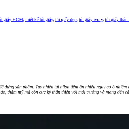
túi giấy HCM
,
thiết kế túi giấy
,
túi giấy đẹp
,
túi giấy ivory
,
túi giấy thân
 để đựng sản phẩm. Tuy nhiên túi nilon tiềm ẩn nhiều nguy cơ ô nhiễm
ảo, thẩm mỹ mà còn cực kỳ thân thiện với môi trường và mang đến các 