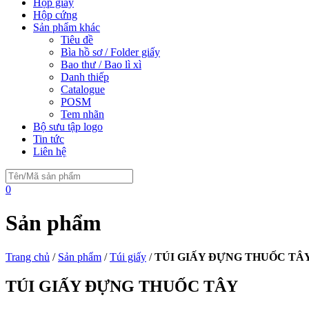
Hộp giấy
Hộp cứng
Sản phẩm khác
Tiêu đề
Bìa hồ sơ / Folder giấy
Bao thư / Bao lì xì
Danh thiếp
Catalogue
POSM
Tem nhãn
Bộ sưu tập logo
Tin tức
Liên hệ
0
Sản phẩm
Trang chủ
/
Sản phẩm
/
Túi giấy
/
TÚI GIẤY ĐỰNG THUỐC TÂ
TÚI GIẤY ĐỰNG THUỐC TÂY