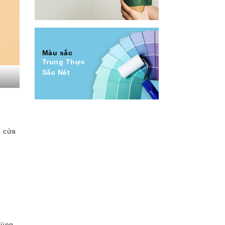
Màu sắc
Trung Thực
Sắc Nét
ó cửa
đúng