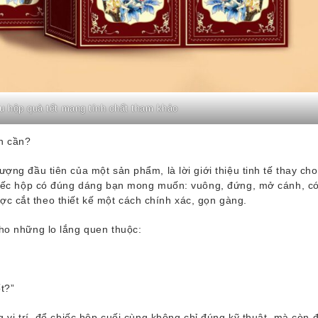
u hộp quà tết mang tính chất tham khảo
ôn cần?
ượng đầu tiên của một sản phẩm, là lời giới thiệu tinh tế thay cho
chiếc hộp có đúng dáng bạn mong muốn: vuông, đứng, mở cánh, c
 cắt theo thiết kế một cách chính xác, gọn gàng.
cho những lo lắng quen thuộc:
t?”
ng vị trí, để chiếc hộp cuối cùng không chỉ đúng kỹ thuật, mà còn 