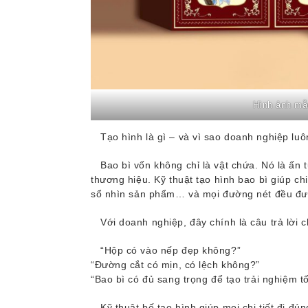
Hình ảnh mẫ
Tạo hình là gì – và vì sao doanh nghiệp lu
Bao bì vốn không chỉ là vật chứa. Nó là ấn t
thương hiệu. Kỹ thuật tạo hình bao bì giúp 
sổ nhìn sản phẩm… và mọi đường nét đều được
Với doanh nghiệp, đây chính là câu trả lời 
“Hộp có vào nếp đẹp không?”
“Đường cắt có mịn, có lệch không?”
“Bao bì có đủ sang trọng để tạo trải nghiệm tố
Kỹ thuật bế tạo hình giúp mọi chi tiết đi đú