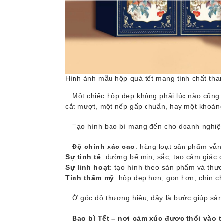
Hình ảnh mẫu hộp quà tết mang tính chất th
Một chiếc hộp đẹp không phải lúc nào cũng 
cắt mượt, một nếp gấp chuẩn, hay một khoản
Tạo hình bao bì mang đến cho doanh nghiệ
Độ chính xác cao
: hàng loạt sản phẩm vẫn
Sự tinh tế
: đường bế mịn, sắc, tạo cảm giác 
Sự linh hoạt
: tạo hình theo sản phẩm và thư
Tính thẩm mỹ
: hộp đẹp hơn, gọn hơn, chỉn c
Ở góc độ thương hiệu, đây là bước giúp sả
Bao bì Tết – nơi cảm xúc được thổi vào t