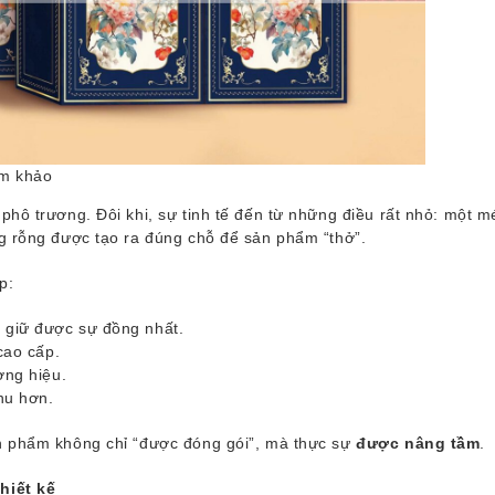
am khảo
phô trương. Đôi khi, sự tinh tế đến từ những điều rất nhỏ: một m
g rỗng được tạo ra đúng chỗ để sản phẩm “thở”.
p:
 giữ được sự đồng nhất.
cao cấp.
ơng hiệu.
hu hơn.
n phẩm không chỉ “được đóng gói”, mà thực sự
được nâng tầm
.
hiết kế