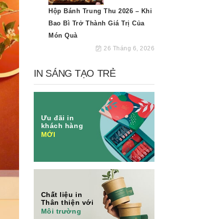
Hộp Bánh Trung Thu 2026 – Khi
Bao Bì Trở Thành Giá Trị Của
Món Quà
26 Tháng 6, 2026
IN SÁNG TẠO TRẺ
Ưu đãi in
khách hàng
MỚI
Chất liệu in
Thân thiện với
Môi trường