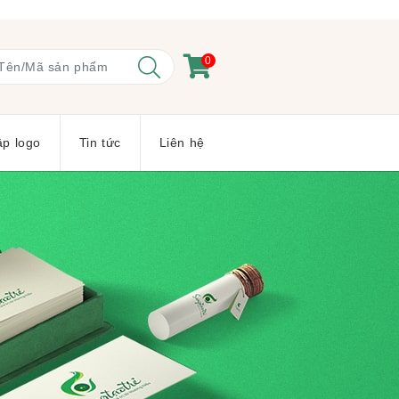
0
ập logo
Tin tức
Liên hệ