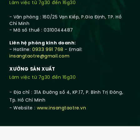
Làm việc từ 7g30 đến 16g30
- Văn phòng : 160/25 Vạn Kiếp, P.Gia Định, TP. Hồ
Chí Minh
- Mã số thuế : 0310044487
Liên hệ phòng kinh doanh:
- Hotline:
0933 991 768
- Email:
insangtaotre@gmail.com
XƯỞNG SẢN XUẤT
Làm việc từ 7g30 đến 16g30
- Địa chỉ : 31A Đường số 4, KP.17, P. Bình Trị Đông,
Tp. Hồ Chí Minh
- Website :
www.insangtaotre.vn