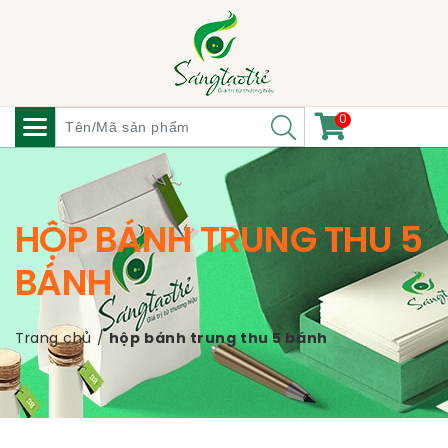
0
HỘP BÁNH TRUNG THU 5
BÁNH
Trang chủ
/
hộp bánh trung thu 5 bánh