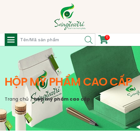
0
HỘP MỸ PHẨM CAO CẤP
Trang chủ
/
hộp mỹ phẩm cao cấp