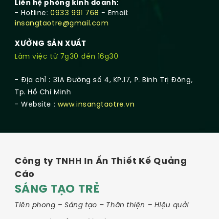
Liên hệ phòng kinh doanh:
- Hotline:
0933 991 768
- Email:
insangtaotre@gmail.com
XƯỞNG SẢN XUẤT
Làm việc từ 7g30 đến 16g30
- Địa chỉ : 31A Đường số 4, KP.17, P. Bình Trị Đông,
Tp. Hồ Chí Minh
- Website :
www.insangtaotre.vn
Công ty TNHH In Ấn Thiết Kế Quảng
Cáo
SÁNG TẠO TRẺ
Tiên phong – Sáng tạo – Thân thiện – Hiệu quả!