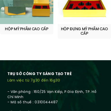
HỘP MỸ PHẨM CAO CẤP
HỘP ĐỰNG MỸ PHẨM CAO
CẤP
TRỤ SỞ CÔNG TY SÁNG TẠO TRẺ
Làm việc từ 7g30 đến 16g30
- Văn phòng : 160/25 Vạn Kiếp, P.Gia Định, TP. Hồ
Chí Minh
- Mã số thuế : 0310044487