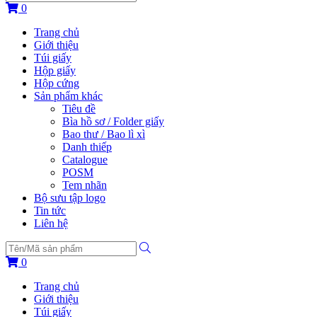
0
Trang chủ
Giới thiệu
Túi giấy
Hộp giấy
Hộp cứng
Sản phẩm khác
Tiêu đề
Bìa hồ sơ / Folder giấy
Bao thư / Bao lì xì
Danh thiếp
Catalogue
POSM
Tem nhãn
Bộ sưu tập logo
Tin tức
Liên hệ
0
Trang chủ
Giới thiệu
Túi giấy