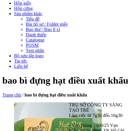
Hộp giấy
Hộp cứng
Sản phẩm khác
Tiêu đề
Bìa hồ sơ / Folder giấy
Bao thư / Bao lì xì
Danh thiếp
Catalogue
POSM
Tem nhãn
Bộ sưu tập logo
Tin tức
Liên hệ
bao bì đựng hạt điều xuất khẩu
Trang chủ
/
bao bì đựng hạt điều xuất khẩu
TRỤ SỞ CÔNG TY SÁNG
TẠO TRẺ
Làm việc từ 7g30 đến 16g30
- Văn phòng : 160/25 Vạn
Kiếp, P.Gia Định, TP. Hồ Chí