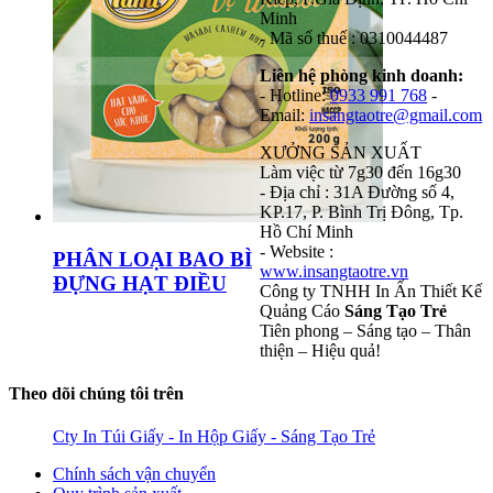
Minh
- Mã số thuế : 0310044487
Liên hệ phòng kinh doanh:
- Hotline:
0933 991 768
-
Email:
insangtaotre@gmail.com
XƯỞNG SẢN XUẤT
Làm việc từ 7g30 đến 16g30
- Địa chỉ : 31A Đường số 4,
KP.17, P. Bình Trị Đông, Tp.
Hồ Chí Minh
- Website :
PHÂN LOẠI BAO BÌ
www.insangtaotre.vn
ĐỰNG HẠT ĐIỀU
Công ty TNHH In Ấn Thiết Kế
Quảng Cáo
Sáng Tạo Trẻ
Tiên phong – Sáng tạo – Thân
thiện – Hiệu quả!
Theo dõi chúng tôi trên
Cty In Túi Giấy - In Hộp Giấy - Sáng Tạo Trẻ
Chính sách vận chuyển