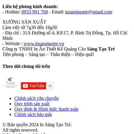
Liên hệ phòng kinh doanh:
- Hotline:
0933 991 768
- Email:
insangtaotre@gmail.com
XƯỞNG SẢN XUẤT
Làm việc từ 7g30 đến 16g30
- Địa chỉ : 31A Đường số 4, KP.17, P. Bình Trị Đông, Tp. Hồ Chí
Minh
- Website :
www.insangtaotre.vn
Công ty TNHH In Ấn Thiết Kế Quảng Cáo
Sáng Tạo Trẻ
Tiên phong – Sáng tạo – Thân thiện – Hiệu quả!
Theo dõi chúng tôi trên
Chính sách vận chuyển
Quy trình sản xuất
Quy định & Hình thức thanh toán
Chính sách bảo mật
© Bản quyền 2024 In Sáng Tạo Trẻ.
All rights reserved.