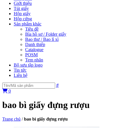
Giới thiệu
Túi giấy
Hộp giấy
Hộp cứng
Sản phẩm khác
Tiêu đề
Bìa hồ sơ / Folder giấy
Bao thư / Bao lì xì
Danh thiếp
Catalogue
POSM
Tem nhãn
Bộ sưu tập logo
Tin tức
Liên hệ
0
bao bì giấy đựng rượu
Trang chủ
/
bao bì giấy đựng rượu