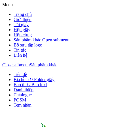
Menu
Trang chủ
Giới thiệu
Túi giấy
Hộp giấy
Hộp cứng
Sản phẩm khác
Open submenu
Bộ sưu tập logo
Tin tức
Liên hệ
Close submenu
Sản phẩm khác
Tiêu đề
Bìa hồ sơ / Folder giấy
Bao thư / Bao lì xì
Danh thiếp
Catalogue
POSM
Tem nhãn