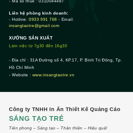
- Mã số thuế : 0310044487
Liên hệ phòng kinh doanh:
- Hotline:
0933 991 768
- Email:
insangtaotre@gmail.com
XƯỞNG SẢN XUẤT
Làm việc từ 7g30 đến 16g30
- Địa chỉ : 31A Đường số 4, KP.17, P. Bình Trị Đông, Tp.
Hồ Chí Minh
- Website :
www.insangtaotre.vn
Công ty TNHH In Ấn Thiết Kế Quảng Cáo
SÁNG TẠO TRẺ
Tiên phong – Sáng tạo – Thân thiện – Hiệu quả!