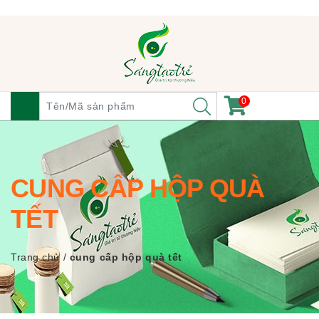
0
CUNG CẤP HỘP QUÀ
TẾT
Trang chủ
/
cung cấp hộp quà tết