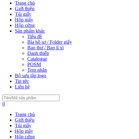
Trang chủ
Giới thiệu
Túi giấy
Hộp giấy
Hộp cứng
Sản phẩm khác
Tiêu đề
Bìa hồ sơ / Folder giấy
Bao thư / Bao lì xì
Danh thiếp
Catalogue
POSM
Tem nhãn
Bộ sưu tập logo
Tin tức
Liên hệ
0
Trang chủ
Giới thiệu
Túi giấy
Hộp giấy
Hộp cứng