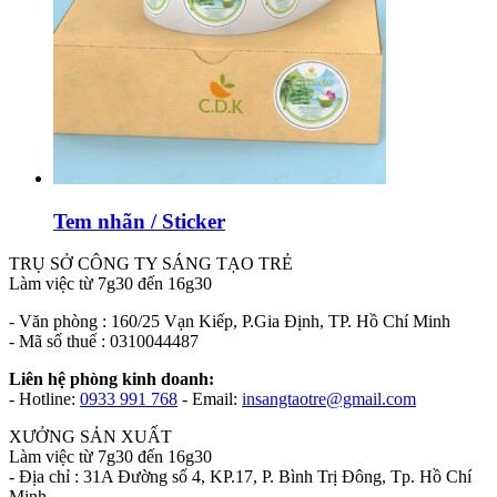
Tem nhãn / Sticker
TRỤ SỞ CÔNG TY SÁNG TẠO TRẺ
Làm việc từ 7g30 đến 16g30
- Văn phòng : 160/25 Vạn Kiếp, P.Gia Định, TP. Hồ Chí Minh
- Mã số thuế : 0310044487
Liên hệ phòng kinh doanh:
- Hotline:
0933 991 768
- Email:
insangtaotre@gmail.com
XƯỞNG SẢN XUẤT
Làm việc từ 7g30 đến 16g30
- Địa chỉ : 31A Đường số 4, KP.17, P. Bình Trị Đông, Tp. Hồ Chí
Minh