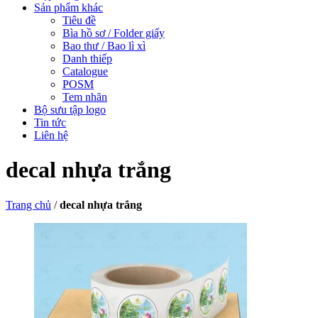
Sản phẩm khác
Tiêu đề
Bìa hồ sơ / Folder giấy
Bao thư / Bao lì xì
Danh thiếp
Catalogue
POSM
Tem nhãn
Bộ sưu tập logo
Tin tức
Liên hệ
decal nhựa trắng
Trang chủ
/
decal nhựa trắng