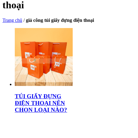
thoại
Trang chủ
/
giá công túi giấy đựng điện thoại
TÚI GIẤY ĐỰNG
ĐIỆN THOẠI NÊN
CHỌN LOẠI NÀO?