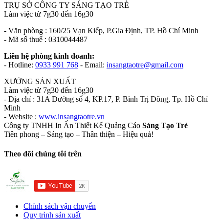
TRỤ SỞ CÔNG TY SÁNG TẠO TRẺ
Làm việc từ 7g30 đến 16g30
- Văn phòng : 160/25 Vạn Kiếp, P.Gia Định, TP. Hồ Chí Minh
- Mã số thuế : 0310044487
Liên hệ phòng kinh doanh:
- Hotline:
0933 991 768
- Email:
insangtaotre@gmail.com
XƯỞNG SẢN XUẤT
Làm việc từ 7g30 đến 16g30
- Địa chỉ : 31A Đường số 4, KP.17, P. Bình Trị Đông, Tp. Hồ Chí
Minh
- Website :
www.insangtaotre.vn
Công ty TNHH In Ấn Thiết Kế Quảng Cáo
Sáng Tạo Trẻ
Tiên phong – Sáng tạo – Thân thiện – Hiệu quả!
Theo dõi chúng tôi trên
Chính sách vận chuyển
Quy trình sản xuất