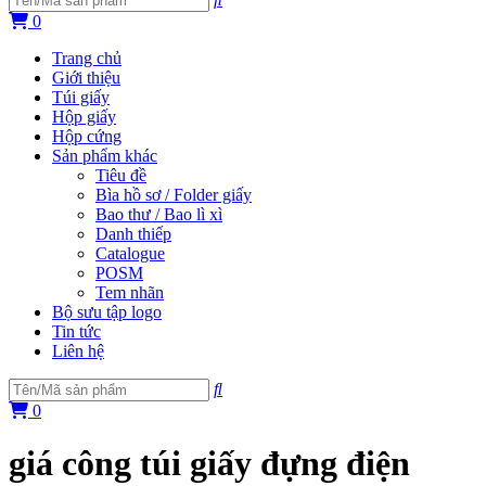
0
Trang chủ
Giới thiệu
Túi giấy
Hộp giấy
Hộp cứng
Sản phẩm khác
Tiêu đề
Bìa hồ sơ / Folder giấy
Bao thư / Bao lì xì
Danh thiếp
Catalogue
POSM
Tem nhãn
Bộ sưu tập logo
Tin tức
Liên hệ
0
giá công túi giấy đựng điện