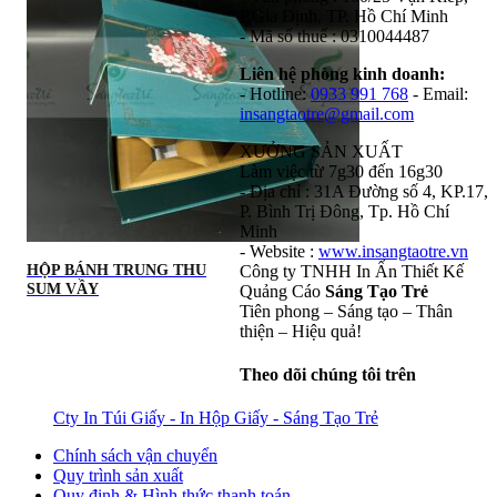
P.Gia Định, TP. Hồ Chí Minh
- Mã số thuế : 0310044487
Liên hệ phòng kinh doanh:
- Hotline:
0933 991 768
- Email:
insangtaotre@gmail.com
XƯỞNG SẢN XUẤT
Làm việc từ 7g30 đến 16g30
- Địa chỉ : 31A Đường số 4, KP.17,
P. Bình Trị Đông, Tp. Hồ Chí
Minh
- Website :
www.insangtaotre.vn
HỘP BÁNH TRUNG THU
Công ty TNHH In Ấn Thiết Kế
SUM VẦY
Quảng Cáo
Sáng Tạo Trẻ
Tiên phong – Sáng tạo – Thân
thiện – Hiệu quả!
Theo dõi chúng tôi trên
Cty In Túi Giấy - In Hộp Giấy - Sáng Tạo Trẻ
Chính sách vận chuyển
Quy trình sản xuất
Quy định & Hình thức thanh toán