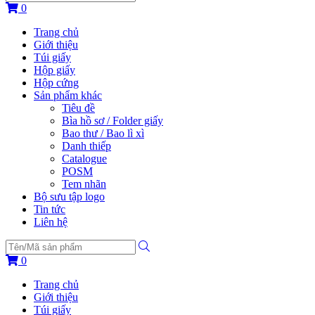
0
Trang chủ
Giới thiệu
Túi giấy
Hộp giấy
Hộp cứng
Sản phẩm khác
Tiêu đề
Bìa hồ sơ / Folder giấy
Bao thư / Bao lì xì
Danh thiếp
Catalogue
POSM
Tem nhãn
Bộ sưu tập logo
Tin tức
Liên hệ
0
Trang chủ
Giới thiệu
Túi giấy