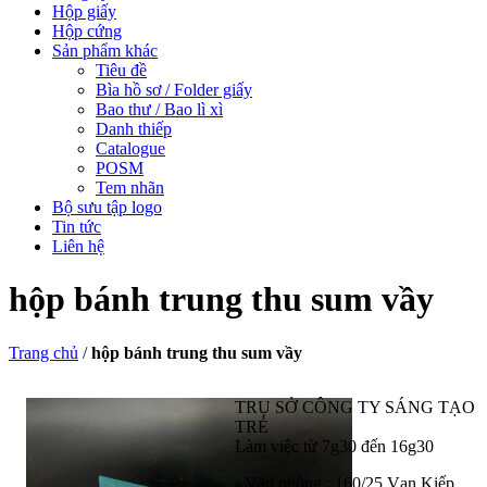
Hộp giấy
Hộp cứng
Sản phẩm khác
Tiêu đề
Bìa hồ sơ / Folder giấy
Bao thư / Bao lì xì
Danh thiếp
Catalogue
POSM
Tem nhãn
Bộ sưu tập logo
Tin tức
Liên hệ
hộp bánh trung thu sum vầy
Trang chủ
/
hộp bánh trung thu sum vầy
TRỤ SỞ CÔNG TY SÁNG TẠO
TRẺ
Làm việc từ 7g30 đến 16g30
- Văn phòng : 160/25 Vạn Kiếp,