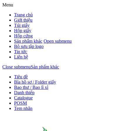
Menu
Trang chủ
Giới thiệu
Túi giấy
Hộp giấy
Hộp cứng
Sản phẩm khác
Open submenu
Bộ sưu tập logo
Tin tức
Liên hệ
Close submenu
Sản phẩm khác
Tiêu đề
Bìa hồ sơ / Folder giấy
Bao thư / Bao lì xì
Danh thiếp
Catalogue
POSM
Tem nhãn