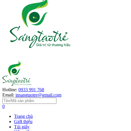
Hotline:
0933 991 768
Email:
insangtaotre@gmail.com
0
Trang chủ
Giới thiệu
Túi giấy