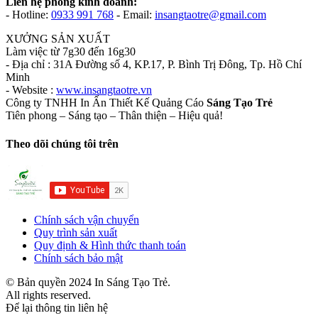
Liên hệ phòng kinh doanh:
- Hotline:
0933 991 768
- Email:
insangtaotre@gmail.com
XƯỞNG SẢN XUẤT
Làm việc từ 7g30 đến 16g30
- Địa chỉ : 31A Đường số 4, KP.17, P. Bình Trị Đông, Tp. Hồ Chí
Minh
- Website :
www.insangtaotre.vn
Công ty TNHH In Ấn Thiết Kế Quảng Cáo
Sáng Tạo Trẻ
Tiên phong – Sáng tạo – Thân thiện – Hiệu quả!
Theo dõi chúng tôi trên
Chính sách vận chuyển
Quy trình sản xuất
Quy định & Hình thức thanh toán
Chính sách bảo mật
© Bản quyền 2024 In Sáng Tạo Trẻ.
All rights reserved.
Để lại thông tin liên hệ