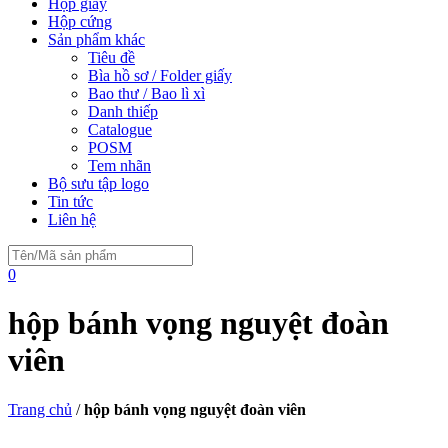
Hộp giấy
Hộp cứng
Sản phẩm khác
Tiêu đề
Bìa hồ sơ / Folder giấy
Bao thư / Bao lì xì
Danh thiếp
Catalogue
POSM
Tem nhãn
Bộ sưu tập logo
Tin tức
Liên hệ
0
hộp bánh vọng nguyệt đoàn
viên
Trang chủ
/
hộp bánh vọng nguyệt đoàn viên