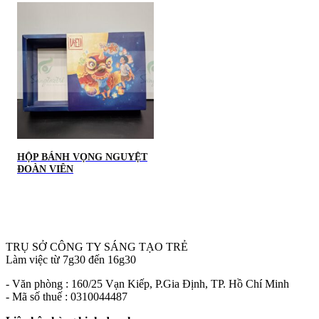
HỘP BÁNH VỌNG NGUYỆT
ĐOÀN VIÊN
TRỤ SỞ CÔNG TY SÁNG TẠO TRẺ
Làm việc từ 7g30 đến 16g30
- Văn phòng : 160/25 Vạn Kiếp, P.Gia Định, TP. Hồ Chí Minh
- Mã số thuế : 0310044487