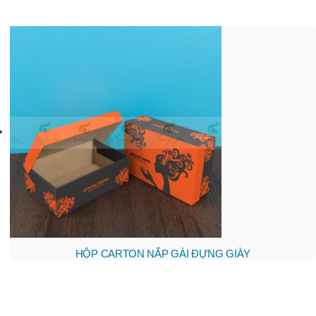
HỘP CARTON NẮP GÀI ĐỰNG GIÀY