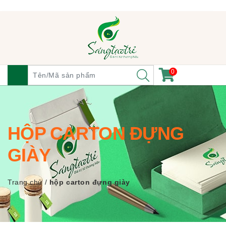
0
HỘP CARTON ĐỰNG
GIÀY
Trang chủ
/
hộp carton đựng giày