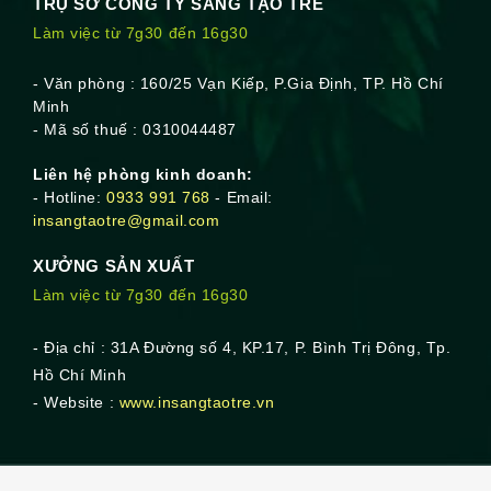
TRỤ SỞ CÔNG TY SÁNG TẠO TRẺ
Làm việc từ 7g30 đến 16g30
- Văn phòng : 160/25 Vạn Kiếp, P.Gia Định, TP. Hồ Chí
Minh
- Mã số thuế : 0310044487
Liên hệ phòng kinh doanh:
- Hotline:
0933 991 768
- Email:
insangtaotre@gmail.com
XƯỞNG SẢN XUẤT
Làm việc từ 7g30 đến 16g30
- Địa chỉ : 31A Đường số 4, KP.17, P. Bình Trị Đông, Tp.
Hồ Chí Minh
- Website :
www.insangtaotre.vn