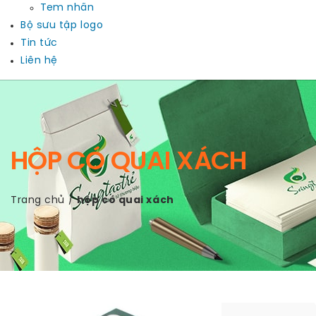
Tem nhãn
Bộ sưu tập logo
Tin tức
Liên hệ
HỘP CÓ QUAI XÁCH
Trang chủ
/
hộp có quai xách