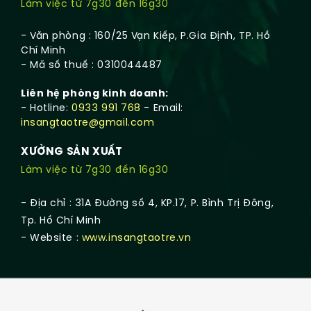
Làm việc từ 7g30 đến 16g30
- Văn phòng : 160/25 Vạn Kiếp, P.Gia Định, TP. Hồ
Chí Minh
- Mã số thuế : 0310044487
Liên hệ phòng kinh doanh:
- Hotline:
0933 991 768
- Email:
insangtaotre@gmail.com
XƯỞNG SẢN XUẤT
Làm việc từ 7g30 đến 16g30
- Địa chỉ : 31A Đường số 4, KP.17, P. Bình Trị Đông,
Tp. Hồ Chí Minh
- Website :
www.insangtaotre.vn