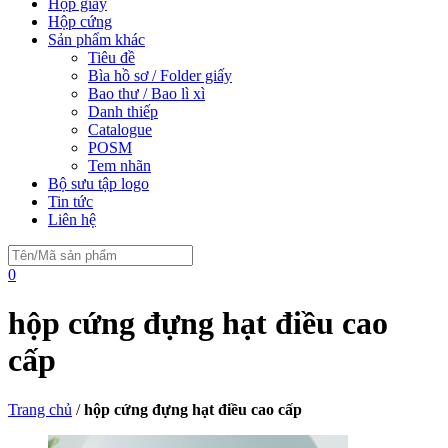
Hộp giấy
Hộp cứng
Sản phẩm khác
Tiêu đề
Bìa hồ sơ / Folder giấy
Bao thư / Bao lì xì
Danh thiếp
Catalogue
POSM
Tem nhãn
Bộ sưu tập logo
Tin tức
Liên hệ
0
hộp cứng đựng hạt điều cao
cấp
Trang chủ
/
hộp cứng đựng hạt điều cao cấp