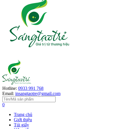
Hotline:
0933 991 768
Email:
insangtaotre@gmail.com
0
Trang chủ
Giới thiệu
Túi giấy