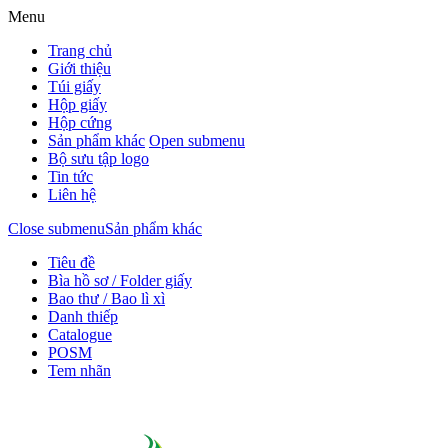
Menu
Trang chủ
Giới thiệu
Túi giấy
Hộp giấy
Hộp cứng
Sản phẩm khác
Open submenu
Bộ sưu tập logo
Tin tức
Liên hệ
Close submenu
Sản phẩm khác
Tiêu đề
Bìa hồ sơ / Folder giấy
Bao thư / Bao lì xì
Danh thiếp
Catalogue
POSM
Tem nhãn