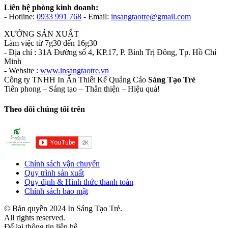
Liên hệ phòng kinh doanh:
- Hotline:
0933 991 768
- Email:
insangtaotre@gmail.com
XƯỞNG SẢN XUẤT
Làm việc từ 7g30 đến 16g30
- Địa chỉ : 31A Đường số 4, KP.17, P. Bình Trị Đông, Tp. Hồ Chí
Minh
- Website :
www.insangtaotre.vn
Công ty TNHH In Ấn Thiết Kế Quảng Cáo
Sáng Tạo Trẻ
Tiên phong – Sáng tạo – Thân thiện – Hiệu quả!
Theo dõi chúng tôi trên
Chính sách vận chuyển
Quy trình sản xuất
Quy định & Hình thức thanh toán
Chính sách bảo mật
© Bản quyền 2024 In Sáng Tạo Trẻ.
All rights reserved.
Để lại thông tin liên hệ