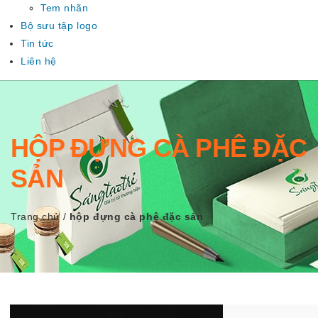
Tem nhãn
Bộ sưu tập logo
Tin tức
Liên hệ
HỘP ĐỰNG CÀ PHÊ ĐẶC
SẢN
Trang chủ
/
hộp đựng cà phê đặc sản