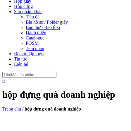
Hộp giấy
Hộp cứng
Sản phẩm khác
Tiêu đề
Bìa hồ sơ / Folder giấy
Bao thư / Bao lì xì
Danh thiếp
Catalogue
POSM
Tem nhãn
Bộ sưu tập logo
Tin tức
Liên hệ
0
hộp đựng quà doanh nghiệp
Trang chủ
/
hộp đựng quà doanh nghiệp