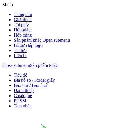
Menu
Trang chủ
Giới thiệu
Túi giấy
Hộp giấy
Hộp cứng
Sản phẩm khác
Open submenu
Bộ sưu tập logo
Tin tức
Liên hệ
Close submenu
Sản phẩm khác
Tiêu đề
Bìa hồ sơ / Folder giấy
Bao thư / Bao lì xì
Danh thiếp
Catalogue
POSM
Tem nhãn