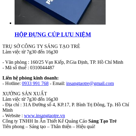
HỘP ĐỰNG CÚP LƯU NIỆM
TRỤ SỞ CÔNG TY SÁNG TẠO TRẺ
Làm việc từ 7g30 đến 16g30
- Văn phòng : 160/25 Vạn Kiếp, P.Gia Định, TP. Hồ Chí Minh
- Mã số thuế : 0310044487
Liên hệ phòng kinh doanh:
- Hotline:
0933 991 768
- Email:
insangtaotre@gmail.com
XƯỞNG SẢN XUẤT
Làm việc từ 7g30 đến 16g30
- Địa chỉ : 31A Đường số 4, KP.17, P. Bình Trị Đông, Tp. Hồ Chí
Minh
- Website :
www.insangtaotre.vn
Công ty TNHH In Ấn Thiết Kế Quảng Cáo
Sáng Tạo Trẻ
Tiên phong – Sáng tạo – Thân thiện – Hiệu quả!