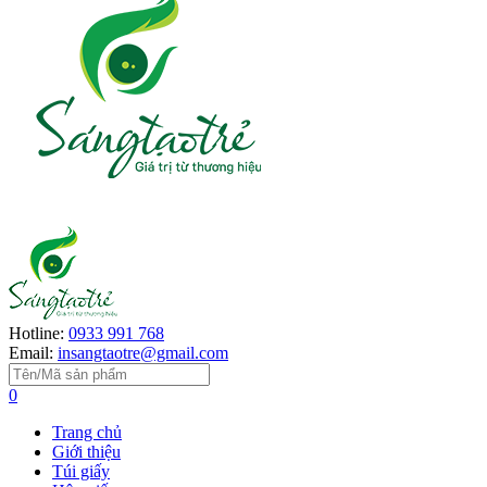
Hotline:
0933 991 768
Email:
insangtaotre@gmail.com
0
Trang chủ
Giới thiệu
Túi giấy