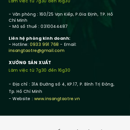
Làm việc từ 7g30 đến 16g30
- Văn phòng : 160/25 Vạn Kiếp, P.Gia Định, TP. Hồ
Chí Minh
- Mã số thuế : 0310044487
Liên hệ phòng kinh doanh:
- Hotline:
0933 991 768
- Email:
insangtaotre@gmail.com
XƯỞNG SẢN XUẤT
Làm việc từ 7g30 đến 16g30
- Địa chỉ : 31A Đường số 4, KP.17, P. Bình Trị Đông,
Tp. Hồ Chí Minh
- Website :
www.insangtaotre.vn