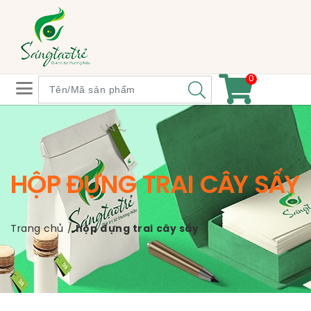
0
HỘP ĐỰNG TRAI CÂY SẤY
Trang chủ
/
hộp đựng trai cây sấy