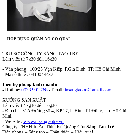
HỘP ĐỰNG QUẦN ÁO CÓ QUAI
TRỤ SỞ CÔNG TY SÁNG TẠO TRẺ
Làm việc từ 7g30 đến 16g30
- Văn phòng : 160/25 Vạn Kiếp, P.Gia Định, TP. Hồ Chí Minh
- Mã số thuế : 0310044487
Liên hệ phòng kinh doanh:
- Hotline:
0933 991 768
- Email:
insangtaotre@gmail.com
XƯỞNG SẢN XUẤT
Làm việc từ 7g30 đến 16g30
- Địa chỉ : 31A Đường số 4, KP.17, P. Bình Trị Đông, Tp. Hồ Chí
Minh
- Website :
www.insangtaotre.vn
Công ty TNHH In Ấn Thiết Kế Quảng Cáo
Sáng Tạo Trẻ
Tiên phong – Sáng tạo – Thân thiện – Hiệu quả!