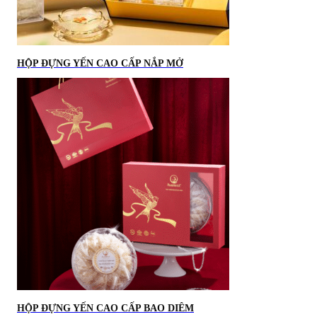
HỘP ĐỰNG YẾN CAO CẤP NẮP MỞ
HỘP ĐỰNG YẾN CAO CẤP BAO DIÊM