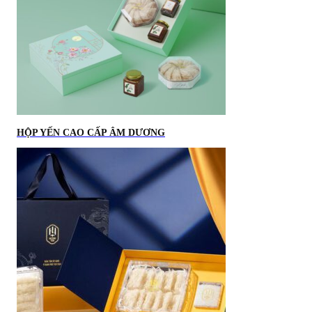
HỘP YẾN CAO CẤP ÂM DƯƠNG