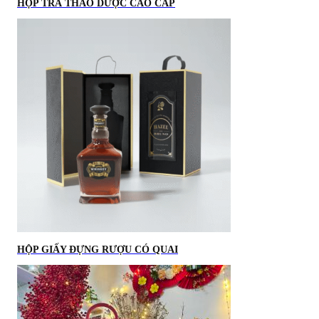
HỘP TRÀ THẢO DƯỢC CAO CẤP
HỘP GIẤY ĐỰNG RƯỢU CÓ QUAI