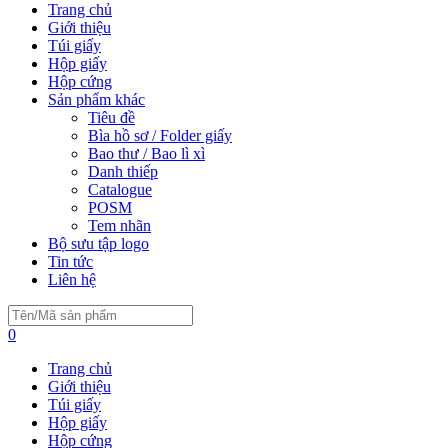
Trang chủ
Giới thiệu
Túi giấy
Hộp giấy
Hộp cứng
Sản phẩm khác
Tiêu đề
Bìa hồ sơ / Folder giấy
Bao thư / Bao lì xì
Danh thiếp
Catalogue
POSM
Tem nhãn
Bộ sưu tập logo
Tin tức
Liên hệ
0
Trang chủ
Giới thiệu
Túi giấy
Hộp giấy
Hộp cứng