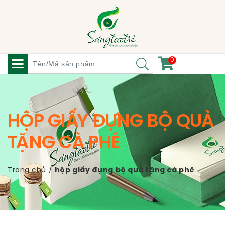
0
HỘP GIẤY ĐỰNG BỘ QUÀ
TẶNG CÀ PHÊ
Trang chủ
/
hộp giấy đựng bộ quà tặng cà phê