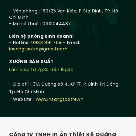
- Văn phòng : 160/25 Vạn Kiếp, P.Gia Định, TP. Hồ
Chí Minh
- Mã số thuế : 0310044487
Liên hệ phòng kinh doanh:
- Hotline:
0933 991 768
- Email:
insangtaotre@gmail.com
XƯỞNG SẢN XUẤT
Làm việc từ 7g30 đến 16g30
- Địa chỉ : 31A Đường số 4, KP.17, P. Bình Trị Đông,
Tp. Hồ Chí Minh
- Website :
www.insangtaotre.vn
Công ty TNHH In Ấn Thiết Kế Quảng