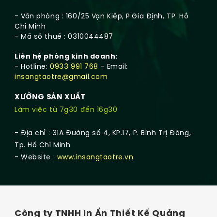
- Văn phòng : 160/25 Vạn Kiếp, P.Gia Định, TP. Hồ
Chí Minh
- Mã số thuế : 0310044487
Liên hệ phòng kinh doanh:
- Hotline:
0933 991 768
- Email:
insangtaotre@gmail.com
XƯỞNG SẢN XUẤT
Làm việc từ 7g30 đến 16g30
- Địa chỉ : 31A Đường số 4, KP.17, P. Bình Trị Đông,
Tp. Hồ Chí Minh
- Website :
www.insangtaotre.vn
Công ty TNHH In Ấn Thiết Kế Quảng