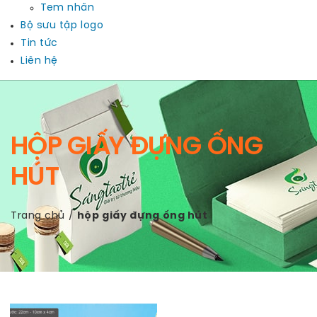
Tem nhãn
Bộ sưu tập logo
Tin tức
Liên hệ
HỘP GIẤY ĐỰNG ỐNG
HÚT
Trang chủ
/
hộp giấy đựng ống hút