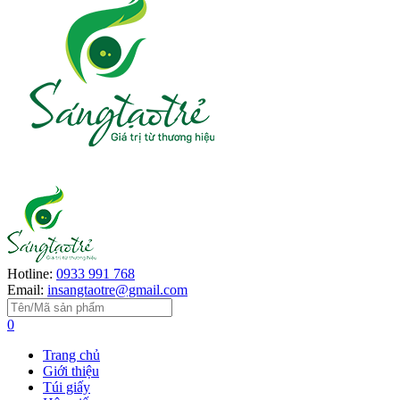
Hotline:
0933 991 768
Email:
insangtaotre@gmail.com
0
Trang chủ
Giới thiệu
Túi giấy