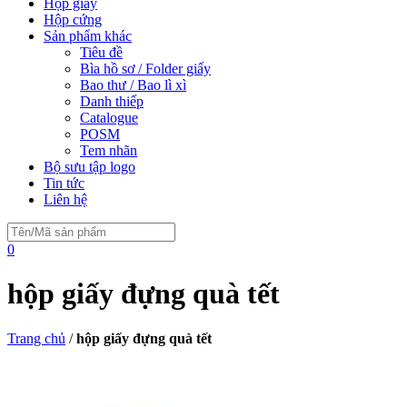
Hộp giấy
Hộp cứng
Sản phẩm khác
Tiêu đề
Bìa hồ sơ / Folder giấy
Bao thư / Bao lì xì
Danh thiếp
Catalogue
POSM
Tem nhãn
Bộ sưu tập logo
Tin tức
Liên hệ
0
hộp giấy đựng quà tết
Trang chủ
/
hộp giấy đựng quà tết