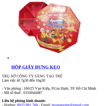
HỘP GIẤY ĐỰNG KẸO
TRỤ SỞ CÔNG TY SÁNG TẠO TRẺ
Làm việc từ 7g30 đến 16g30
- Văn phòng : 160/25 Vạn Kiếp, P.Gia Định, TP. Hồ Chí Minh
- Mã số thuế : 0310044487
Liên hệ phòng kinh doanh:
- Hotline:
0933 991 768
- Email:
insangtaotre@gmail.com