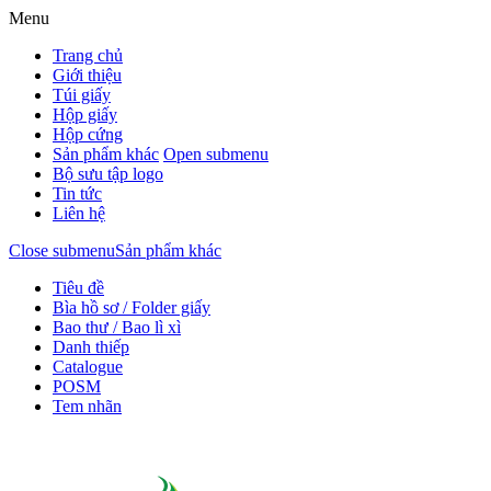
Menu
Trang chủ
Giới thiệu
Túi giấy
Hộp giấy
Hộp cứng
Sản phẩm khác
Open submenu
Bộ sưu tập logo
Tin tức
Liên hệ
Close submenu
Sản phẩm khác
Tiêu đề
Bìa hồ sơ / Folder giấy
Bao thư / Bao lì xì
Danh thiếp
Catalogue
POSM
Tem nhãn