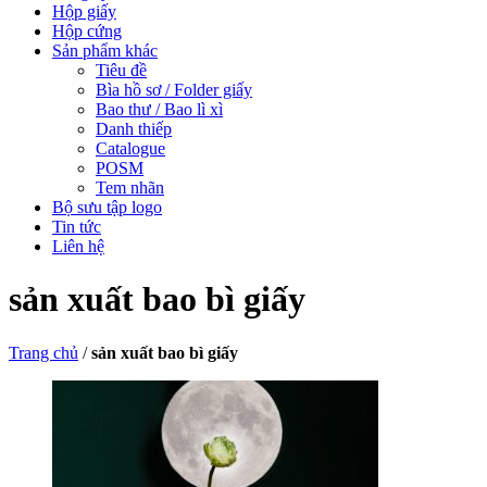
Hộp giấy
Hộp cứng
Sản phẩm khác
Tiêu đề
Bìa hồ sơ / Folder giấy
Bao thư / Bao lì xì
Danh thiếp
Catalogue
POSM
Tem nhãn
Bộ sưu tập logo
Tin tức
Liên hệ
sản xuất bao bì giấy
Trang chủ
/
sản xuất bao bì giấy