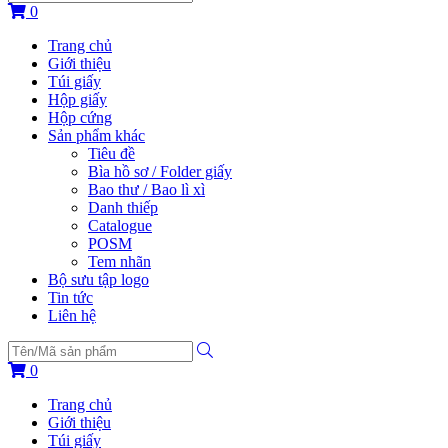
0
Trang chủ
Giới thiệu
Túi giấy
Hộp giấy
Hộp cứng
Sản phẩm khác
Tiêu đề
Bìa hồ sơ / Folder giấy
Bao thư / Bao lì xì
Danh thiếp
Catalogue
POSM
Tem nhãn
Bộ sưu tập logo
Tin tức
Liên hệ
0
Trang chủ
Giới thiệu
Túi giấy