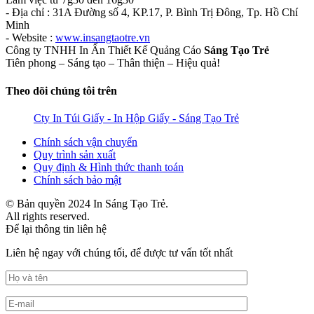
- Địa chỉ : 31A Đường số 4, KP.17, P. Bình Trị Đông, Tp. Hồ Chí
Minh
- Website :
www.insangtaotre.vn
Công ty TNHH In Ấn Thiết Kế Quảng Cáo
Sáng Tạo Trẻ
Tiên phong – Sáng tạo – Thân thiện – Hiệu quả!
Theo dõi chúng tôi trên
Cty In Túi Giấy - In Hộp Giấy - Sáng Tạo Trẻ
Chính sách vận chuyển
Quy trình sản xuất
Quy định & Hình thức thanh toán
Chính sách bảo mật
© Bản quyền 2024 In Sáng Tạo Trẻ.
All rights reserved.
Để lại thông tin liên hệ
Liên hệ ngay với chúng tối, để được tư vấn tốt nhất