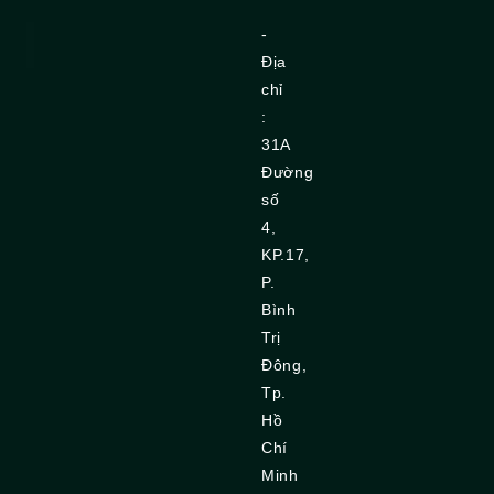
-
Địa
chỉ
:
31A
Đường
số
4,
KP.17,
P.
Bình
Trị
Đông,
Tp.
Hồ
Chí
Minh