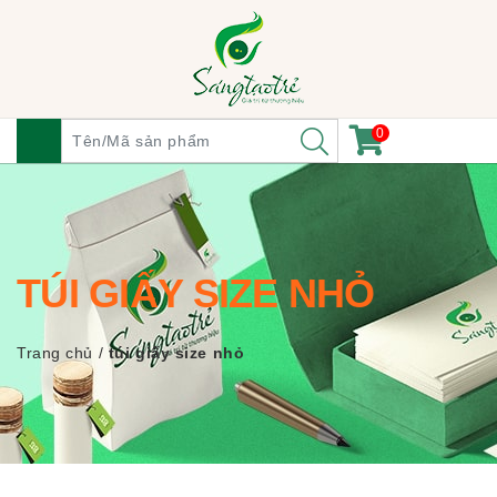
0
TÚI GIẤY SIZE NHỎ
Trang chủ
/
túi giấy size nhỏ