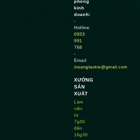
phòng
kinh
doanh:
-
Hotline:
0933
991
768
-
Email:
insangtaotre@gmail.com
XƯỞNG
SẢN
XUẤT
Làm
việc
từ
7g30
đến
16g30