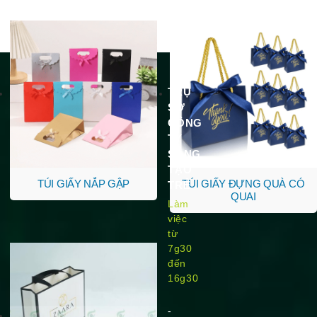
TRỤ
SỞ
CÔNG
TY
SÁNG
TẠO
TÚI GIẤY NẮP GẬP
TÚI GIẤY ĐỰNG QUÀ CÓ
TRẺ
QUAI
Làm
việc
từ
7g30
đến
16g30
-