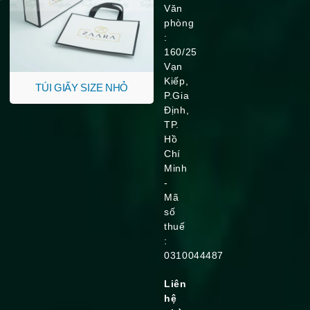
Văn
phòng
:
160/25
Vạn
Kiếp,
TÚI GIẤY SIZE NHỎ
P.Gia
Định,
TP.
Hồ
Chí
Minh
-
Mã
số
thuế
:
0310044487
Liên
hệ