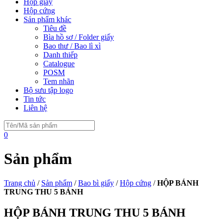
Hộp giấy
Hộp cứng
Sản phẩm khác
Tiêu đề
Bìa hồ sơ / Folder giấy
Bao thư / Bao lì xì
Danh thiếp
Catalogue
POSM
Tem nhãn
Bộ sưu tập logo
Tin tức
Liên hệ
0
Sản phẩm
Trang chủ
/
Sản phẩm
/
Bao bì giấy
/
Hộp cứng
/
HỘP BÁNH
TRUNG THU 5 BÁNH
HỘP BÁNH TRUNG THU 5 BÁNH