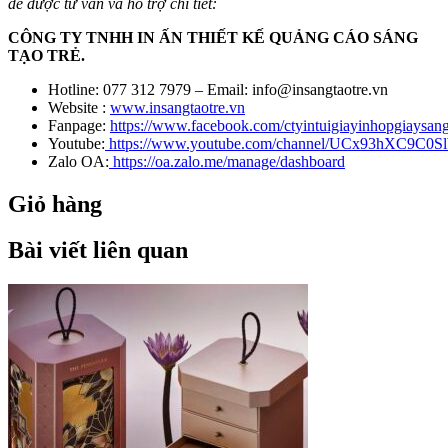
để được tư vấn và hỗ trợ chi tiết:
CÔNG TY TNHH IN ẤN THIẾT KẾ QUẢNG CÁO SÁNG
TẠO TRẺ.
Hotline: 077 312 7979 – Email: info@insangtaotre.vn
Website :
www.insangtaotre.vn
Fanpage:
https://www.facebook.com/ctyintuigiayinhopgiaysang
Youtube:
https://www.youtube.com/channel/UCx93hXC9C0
Zalo OA:
https://oa.zalo.me/manage/dashboard
Giỏ hàng
Bài viết liên quan