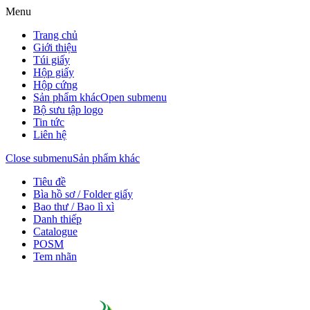
Menu
Trang chủ
Giới thiệu
Túi giấy
Hộp giấy
Hộp cứng
Sản phẩm khác
Open submenu
Bộ sưu tập logo
Tin tức
Liên hệ
Close submenu
Sản phẩm khác
Tiêu đề
Bìa hồ sơ / Folder giấy
Bao thư / Bao lì xì
Danh thiếp
Catalogue
POSM
Tem nhãn