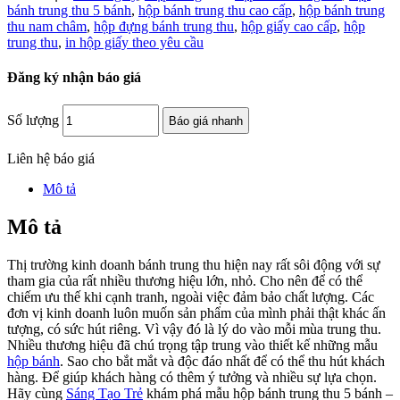
bánh trung thu 5 bánh
,
hộp bánh trung thu cao cấp
,
hộp bánh trung
thu nam châm
,
hộp đựng bánh trung thu
,
hộp giấy cao cấp
,
hộp
trung thu
,
in hộp giấy theo yêu cầu
Đăng ký nhận báo giá
Số lượng
Báo giá nhanh
Liên hệ báo giá
Mô tả
Mô tả
Thị trường kinh doanh bánh trung thu hiện nay rất sôi động với sự
tham gia của rất nhiều thương hiệu lớn, nhỏ. Cho nên để có thể
chiếm ưu thế khi cạnh tranh, ngoài việc đảm bảo chất lượng. Các
đơn vị kinh doanh luôn muốn sản phẩm của mình phải thật khác ấn
tượng, có sức hút riêng. Vì vậy đó là lý do vào mỗi mùa trung thu.
Nhiều thương hiệu đã chú trọng tập trung vào thiết kế những mẫu
hộp bánh
. Sao cho bắt mắt và độc đáo nhất để có thể thu hút khách
hàng. Để giúp khách hàng có thêm ý tưởng và nhiều sự lựa chọn.
Hãy cùng
Sáng Tạo Trẻ
khám phá mẫu hộp bánh trung thu 5 bánh –