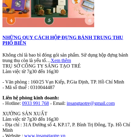
NHỮNG QUY CÁCH HỘP ĐỰNG BÁNH TRUNG THU
PHỔ BIẾN
Không chỉ là bao bì đóng gói sản phẩm. Sử dụng hộp đựng bánh
trung thu còn là yếu tố…
Xem thêm
TRỤ SỞ CÔNG TY SÁNG TẠO TRẺ
Làm việc từ 7g30 đến 16g30
- Văn phòng : 160/25 Vạn Kiếp, P.Gia Định, TP. Hồ Chí Minh
- Mã số thuế : 0310044487
Liên hệ phòng kinh doanh:
- Hotline:
0933 991 768
- Email:
insangtaotre@gmail.com
XƯỞNG SẢN XUẤT
Làm việc từ 7g30 đến 16g30
- Địa chỉ : 31A Đường số 4, KP.17, P. Bình Trị Đông, Tp. Hồ Chí
Minh
- Website :
www.insangtaotre.vn