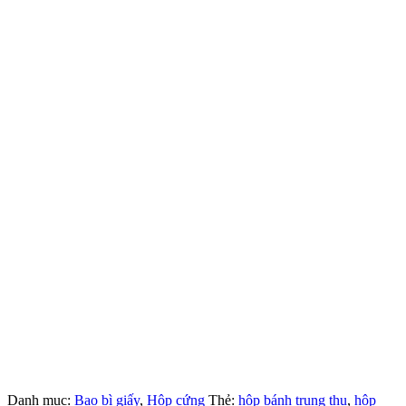
Danh mục:
Bao bì giấy
,
Hộp cứng
Thẻ:
hộp bánh trung thu
,
hộp