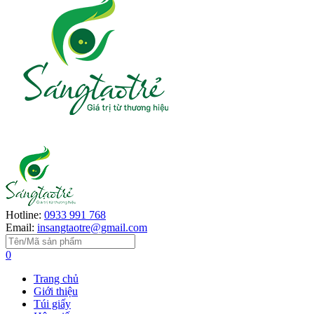
Hotline:
0933 991 768
Email:
insangtaotre@gmail.com
0
Trang chủ
Giới thiệu
Túi giấy