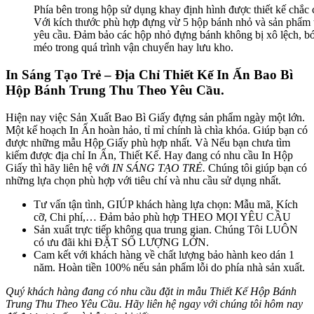
Phía bên trong hộp sử dụng khay định hình được thiết kế chắc 
Với kích thước phù hợp đựng vừ 5 hộp bánh nhỏ và sản phẩm 
yêu cầu. Đảm bảo các hộp nhỏ đựng bánh không bị xô lệch, b
méo trong quá trình vận chuyển hay lưu kho.
In Sáng Tạo Trẻ – Địa Chỉ Thiết Kế In Ấn Bao Bì
Hộp Bánh Trung Thu Theo Yêu Cầu.
Hiện nay việc Sản Xuất Bao Bì Giấy đựng sản phẩm ngày một lớn.
Một kế hoạch In Ấn hoàn hảo, tỉ mỉ chính là chìa khóa. Giúp bạn có
được những mẫu Hộp Giấy phù hợp nhất. Và Nếu bạn chưa tìm
kiếm được địa chỉ In Ấn, Thiết Kế. Hay đang có nhu cầu In Hộp
Giấy thì hãy liên hệ với
IN SÁNG TẠO TRẺ.
Chúng tôi giúp bạn có
những lựa chọn phù hợp với tiêu chí và nhu cầu sử dụng nhất.
Tư vấn tận tình, GIÚP khách hàng lựa chọn: Mẫu mã, Kích
cỡ, Chi phí,… Đảm bảo phù hợp THEO MỌI YÊU CẦU
Sản xuất trực tiếp không qua trung gian. Chúng Tôi LUÔN
có ưu đãi khi ĐẶT SỐ LƯỢNG LỚN.
Cam kết với khách hàng về chất lượng bảo hành keo dán 1
năm. Hoàn tiền 100% nếu sản phẩm lỗi do phía nhà sản xuất.
Quý khách hàng đang có nhu cầu đặt in mẫu Thiết Kế Hộp Bánh
Trung Thu Theo Yêu Cầu. Hãy liên hệ ngay với chúng tôi hôm nay