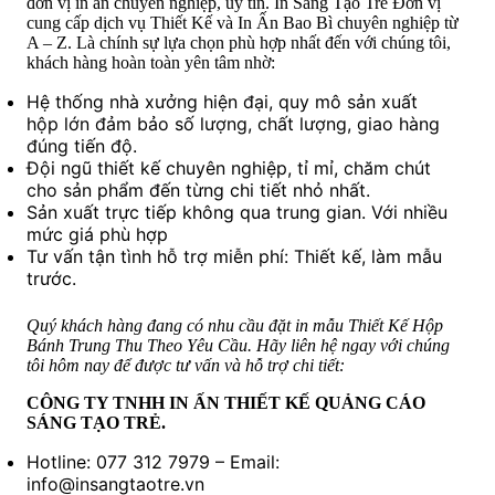
đơn vị in ấn chuyên nghiệp, uy tín. In Sáng Tạo Trẻ Đơn vị
cung cấp dịch vụ Thiết Kế và In Ấn Bao Bì chuyên nghiệp từ
A – Z. Là chính sự lựa chọn phù hợp nhất đến với chúng tôi,
khách hàng hoàn toàn yên tâm nhờ:
Hệ thống nhà xưởng hiện đại, quy mô sản xuất
hộp lớn đảm bảo số lượng, chất lượng, giao hàng
đúng tiến độ.
Đội ngũ thiết kế chuyên nghiệp, tỉ mỉ, chăm chút
cho sản phẩm đến từng chi tiết nhỏ nhất.
Sản xuất trực tiếp không qua trung gian. Với nhiều
mức giá phù hợp
Tư vấn tận tình hỗ trợ miễn phí: Thiết kế, làm mẫu
trước.
Quý khách hàng đang có nhu cầu đặt in mẫu Thiết Kế Hộp
Bánh Trung Thu Theo Yêu Cầu. Hãy liên hệ ngay với chúng
tôi hôm nay để được tư vấn và hỗ trợ chi tiết:
CÔNG TY TNHH IN ẤN THIẾT KẾ QUẢNG CÁO
SÁNG TẠO TRẺ.
Hotline: 077 312 7979 – Email:
info@insangtaotre.vn