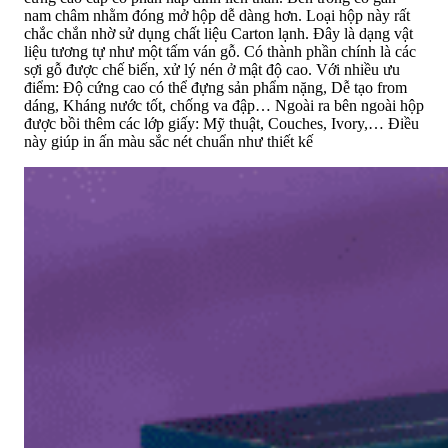
nam châm nhằm đóng mở hộp dễ dàng hơn. Loại hộp này rất
chắc chắn nhờ sử dụng chất liệu Carton lạnh. Đây là dạng vật
liệu tương tự như một tấm ván gỗ. Có thành phần chính là các
sợi gỗ được chế biến, xử lý nén ở mật độ cao. Với nhiều ưu
điểm: Độ cứng cao có thể đựng sản phẩm nặng, Dễ tạo from
dáng, Kháng nước tốt, chống va đập… Ngoài ra bên ngoài hộp
được bồi thêm các lớp giấy: Mỹ thuật, Couches, Ivory,… Điều
này giúp in ấn màu sắc nét chuẩn như thiết kế