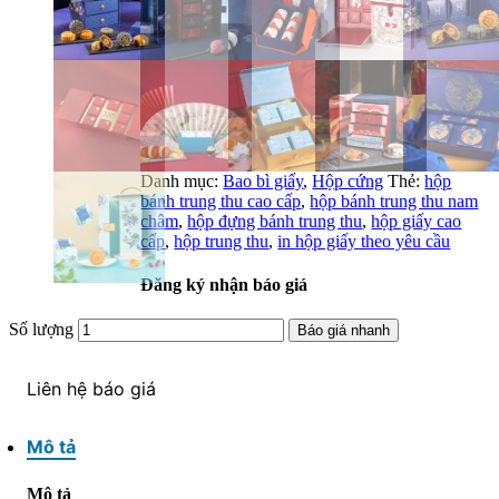
Danh mục:
Bao bì giấy
,
Hộp cứng
Thẻ:
hộp
bánh trung thu cao cấp
,
hộp bánh trung thu nam
châm
,
hộp đựng bánh trung thu
,
hộp giấy cao
cấp
,
hộp trung thu
,
in hộp giấy theo yêu cầu
Đăng ký nhận báo giá
Số lượng
Báo giá nhanh
Liên hệ báo giá
Mô tả
Mô tả