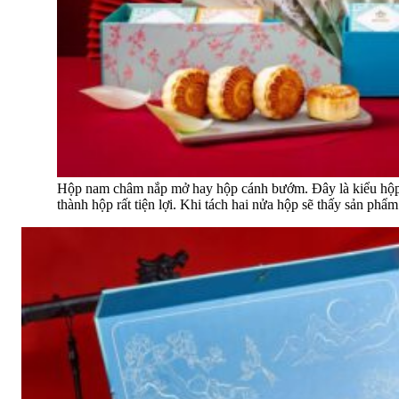
Hộp nam châm nắp mở hay hộp cánh bướm. Đây là kiểu hộp ca
thành hộp rất tiện lợi. Khi tách hai nửa hộp sẽ thấy sản phẩ