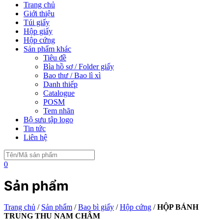
Trang chủ
Giới thiệu
Túi giấy
Hộp giấy
Hộp cứng
Sản phẩm khác
Tiêu đề
Bìa hồ sơ / Folder giấy
Bao thư / Bao lì xì
Danh thiếp
Catalogue
POSM
Tem nhãn
Bộ sưu tập logo
Tin tức
Liên hệ
0
Sản phẩm
Trang chủ
/
Sản phẩm
/
Bao bì giấy
/
Hộp cứng
/
HỘP BÁNH
TRUNG THU NAM CHÂM