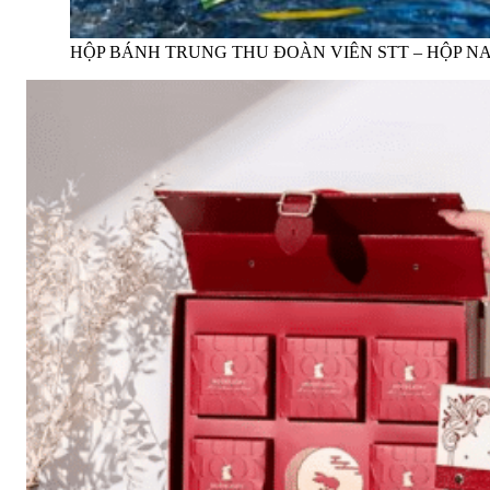
HỘP BÁNH TRUNG THU ĐOÀN VIÊN STT – HỘP N