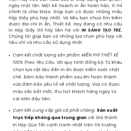
ngày một lớn. Một kế hoạch In Ấn hoàn hảo, tỉ mỉ
chính là chìa khóa. Giúp bạn có được những mẫu
Hộp Giấy phù hợp nhất. Và Nếu bạn chưa tìm kiếm
được địa chỉ In Ấn, Thiết Kế. Hay đang có nhu cầu
In Hộp Giấy thì hãy liên hệ với
IN SÁNG TẠO TRẺ.
Chúng tôi giúp bạn có những lựa chọn phù hợp với
tiêu chí và nhu cầu sử dụng nhất.
Cam kết chất lượng sản phẩm: MIỄN PHÍ THIẾT KẾ
100% Theo Yêu Cầu.
Với quy trình đồng bộ Từ khâu
chọn lựa vật liệu đến in ấn được kiểm soát chặt
chẽ. Đảm bảo thành phẩm sau khi hoàn thành
vừa đảm bảo yếu tố về chất lượng. Vừa có được
màu sắc bắt mắt, thu hút khách hàng ngay từ
cái nhìn đầu tiên.
Cam kết cung cấp giá cả phải chăng:
Sản xuất 
trực tiếp không qua trung gian
với Giá thành
In Hộp Qùa Tết cạnh tranh nhất trên thị trường.