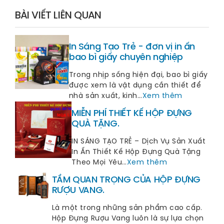
BÀI VIẾT LIÊN QUAN
In Sáng Tạo Trẻ - đơn vị in ấn
bao bì giấy chuyên nghiệp
Trong nhịp sống hiện đại, bao bì giấy
được xem là vật dụng cần thiết để
nhà sản xuất, kinh…
Xem thêm
MIỄN PHÍ THIẾT KẾ HỘP ĐỰNG
QUÀ TẶNG.
IN SÁNG TẠO TRẺ – Dịch Vụ Sản Xuất
In Ấn Thiết Kế Hộp Đựng Quà Tặng
Theo Mọi Yêu…
Xem thêm
TẦM QUAN TRỌNG CỦA HỘP ĐỰNG
RƯỢU VANG.
Là một trong những sản phẩm cao cấp.
Hộp Đựng Rượu Vang luôn là sự lựa chọn