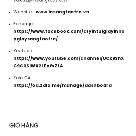
sales2@insangtaotre.vn
Website :
 www.insangtaotre.vn
Fanpage:
https://www.facebook.com/ctyintuigiayinho
pgiaysangtaotre/
Youtube:
https://www.youtube.com/channel/UCx93hX
C9C0SlWX2LEofxZtA
Zalo OA:
https://oa.zalo.me/manage/dashboard
GIỎ HÀNG