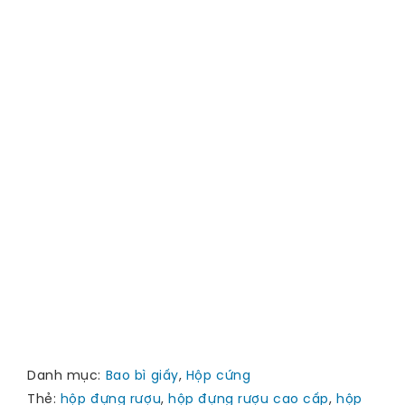
Danh mục:
Bao bì giấy
,
Hộp cứng
Thẻ:
hộp đựng rượu
,
hộp đựng rượu cao cấp
,
hộp