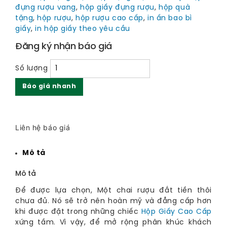
đựng rượu vang
,
hộp giấy đựng rượu
,
hộp quà
tặng
,
hộp rượu
,
hộp rượu cao cấp
,
in ấn bao bì
giấy
,
in hộp giấy theo yêu cầu
Đăng ký nhận báo giá
Số lượng
Báo giá nhanh
Liên hệ báo giá
Mô tả
Mô tả
Để được lựa chọn, Một chai rượu đắt tiền thôi
chưa đủ. Nó sẽ trở nên hoàn mỹ và đẳng cấp hơn
khi được đặt trong những chiếc
Hộp Giấy Cao Cấp
xứng tầm. Vì vậy, để mở rộng phân khúc khách