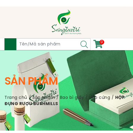
0
SẢN PHẨM
Trang chủ
/
Sản phẩm
/
Bao bì giấy
/
Hộp cứng
/
HỘP
ĐỰNG RƯỢU BUSHMILLS