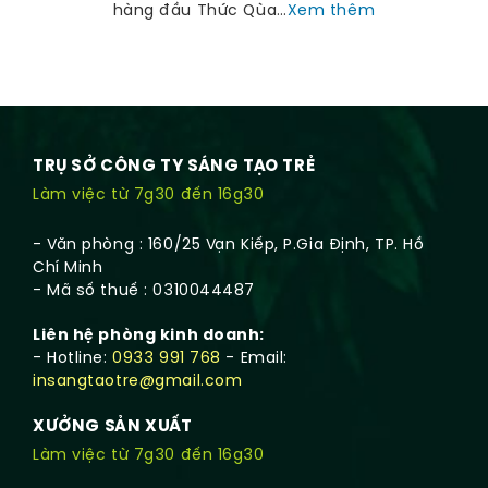
hàng đầu Thức Qùa…
Xem thêm
TRỤ SỞ CÔNG TY SÁNG TẠO TRẺ
Làm việc từ 7g30 đến 16g30
- Văn phòng : 160/25 Vạn Kiếp, P.Gia Định, TP. Hồ
Chí Minh
- Mã số thuế : 0310044487
Liên hệ phòng kinh doanh:
- Hotline:
0933 991 768
- Email:
insangtaotre@gmail.com
XƯỞNG SẢN XUẤT
Làm việc từ 7g30 đến 16g30