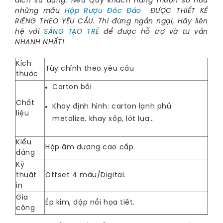
đích sử dụng. Nếu Qúy khách hàng muốn sở hữu
những mẫu
Hộp Rượu Đôc Đáo 
ĐƯỢC THIẾT KẾ
RIÊNG THEO YÊU CẦU. Thì đừng ngần ngại, Hãy liên
hệ với
SÁNG TẠO TRẺ
để được hỗ trợ và tư vấn
NHANH NHẤT!
Kích
Tùy chỉnh theo yêu cầu
thước
Carton bồi
Chất
Khay định hình: carton lạnh phủ
liệu
metalize, khay xốp, lót lụa…
Kiểu
Hộp âm dương cao cấp
dáng
Kỹ
thuật
Offset 4 màu/Digital.
in
Gia
Ép kim, dập nổi họa tiết.
công