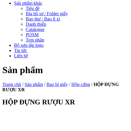
Sản phẩm khác
Tiêu đề
Bìa hồ sơ / Folder giấy
Bao thư / Bao lì xì
Danh thiếp
Catalogue
POSM
Tem nhãn
Bộ sưu tập logo
Tin tức
Liên hệ
Sản phẩm
Trang chủ
/
Sản phẩm
/
Bao bì giấy
/
Hộp cứng
/
HỘP ĐỰNG
RƯỢU XR
HỘP ĐỰNG RƯỢU XR