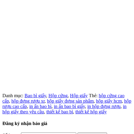
Danh mục:
Bao bì giấy
,
Hộp cứng
,
Hộp giấy
Thẻ:
hộp cứng cao
cấp
,
hộp đựng rượu xr
,
hộp giấy đựng sản phẩm
,
hộp giấy hcm
,
hộp
rượu cao cấp
,
in ấn bao bì
,
in ấn bao bì giấy
,
in hộp đựng rượu
,
in
hộp giấy theo yêu cầu
,
thiết kế bao bì
,
thiết kế hộp giấy
Đăng ký nhận báo giá