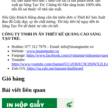
trả, bảo hành keo dán 1 năm cho tất cã sản phẩm được sản
xuất tại Sáng Tạo Trẻ. Chúng tôi Sẵn sàng hoàn 100% tiền
nếu lỗi sai thuộc về nhà sản xuất.
Nếu Qúy Khách Hàng đang cần tìm kiếm đơn vị Thiết Kế Sản Xuất
Bao Bì Giấy đẹp, uy tín chất lượng. Thì hãy liên hệ ngay đến In
Sáng Tạo Trẻ để được tư vấn chi tiết.
CÔNG TY TNHH IN ẤN THIẾT KẾ QUẢNG CÁO SÁNG
TẠO TRẺ.
Hotline: 077 312 7979 – Email: info@insangtaotre.vn
Website :
www.insangtaotre.vn
Fanpage:
https://www.facebook.com/ctyintuigiayinhopgiaysang
Youtube:
https://www.youtube.com/channel/UCx93hXC9C0SlWX2LE
Zalo OA:
https://oa.zalo.me/manage/dashboard
Giỏ hàng
Bài viết liên quan