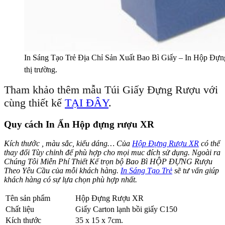
In Sáng Tạo Trẻ Địa Chỉ Sản Xuất Bao Bì Giấy – In Hộp 
thị trường.
Tham khảo thêm mẫu Túi Giấy Đựng Rượu với
cùng thiết kế
TẠI ĐÂY
.
Quy cách In Ấn Hộp đựng rượu XR
Kích thước , màu sắc, kiểu dáng… Của
Hộp Đựng Rượu XR
có thể
thay đổi Tùy chỉnh để phù hợp cho mọi muc đích sử dụng. Ngoài ra
Chúng Tôi Miễn Phí Thiết Kế trọn bộ Bao Bì HỘP ĐỰNG Rượu
Theo Yêu Cầu của mỗi khách hàng.
In Sáng Tạo Trẻ
sẽ tư vấn giúp
khách hàng có sự lựa chọn phù hợp nhất.
Tên sản phẩm
Hộp Đựng Rượu XR
Chất liệu
Giấy Carton lạnh bồi giấy C150
Kích thước
35 x 15 x 7cm.