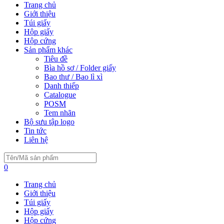
Trang chủ
Giới thiệu
Túi giấy
Hộp giấy
Hộp cứng
Sản phẩm khác
Tiêu đề
Bìa hồ sơ / Folder giấy
Bao thư / Bao lì xì
Danh thiếp
Catalogue
POSM
Tem nhãn
Bộ sưu tập logo
Tin tức
Liên hệ
0
Trang chủ
Giới thiệu
Túi giấy
Hộp giấy
Hộp cứng