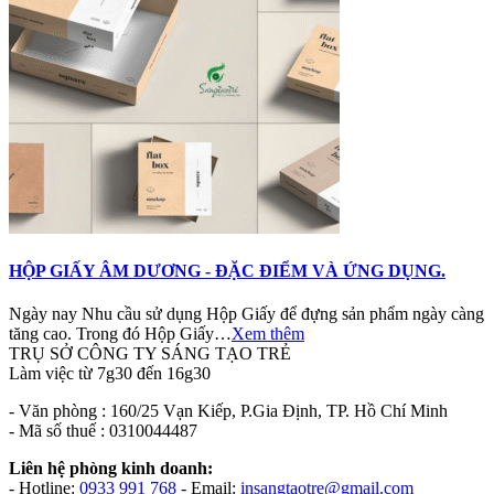
HỘP GIẤY ÂM DƯƠNG - ĐẶC ĐIỂM VÀ ỨNG DỤNG.
Ngày nay Nhu cầu sử dụng Hộp Giấy để đựng sản phẩm ngày càng
tăng cao. Trong đó Hộp Giấy…
Xem thêm
TRỤ SỞ CÔNG TY SÁNG TẠO TRẺ
Làm việc từ 7g30 đến 16g30
- Văn phòng : 160/25 Vạn Kiếp, P.Gia Định, TP. Hồ Chí Minh
- Mã số thuế : 0310044487
Liên hệ phòng kinh doanh:
- Hotline:
0933 991 768
- Email:
insangtaotre@gmail.com