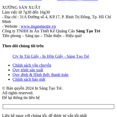
XƯỞNG SẢN XUẤT
Làm việc từ 7g30 đến 16g30
- Địa chỉ : 31A Đường số 4, KP.17, P. Bình Trị Đông, Tp. Hồ Chí
Minh
- Website :
www.insangtaotre.vn
Công ty TNHH In Ấn Thiết Kế Quảng Cáo
Sáng Tạo Trẻ
Tiên phong – Sáng tạo – Thân thiện – Hiệu quả!
Theo dõi chúng tôi trên
Cty In Túi Giấy - In Hộp Giấy - Sáng Tạo Trẻ
Chính sách vận chuyển
Quy trình sản xuất
Quy định & Hình thức thanh toán
Chính sách bảo mật
© Bản quyền 2024 In Sáng Tạo Trẻ.
All rights reserved.
Để lại thông tin liên hệ
Liên hệ ngay với chúng tối, để được tư vấn tốt nhất