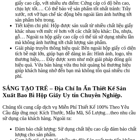
giấy cao cấp, với nhiều ưu điểm: Cứng cáp có độ bền cao,
chịu lực tốt…. Có thể bảo vệ sản phẩm tốt nhất tránh: Trầy
xước, rơi vỡ hạn chế tác động bên ngoài làm ảnh hưởng tới
sản phẩm bên trong.
Tiết kiệm chi phí: Hộp được sản xuất từ nhiều chất liệu giấy
khác nhau với mức rẻ hơn với các chất liệu khác: Da, nhựa,
gỗ… Ngoài ra hộp giấy cao cấp có thể tái sử dụng nhiều lần
mà không ảnh hưởng tới chất lượng sản phẩm.
Giải pháp truyền thông hiệu quả: Bên ngoài hộp giấy có diện
tích bề mặt lớn, giúp bạn dễ dàng in ấn: Hình ảnh, logo, tên
thương hiệu,… Đây được xem như một giải pháp đóng gói
hiệu quả. Vừa bán hàng vừa thu hút quảng bá thương hiệu
giúp khách hàng nhớ đến bạn mà không tốn quá nhiều chi
phí.
SÁNG TẠO TRẺ – Địa Chỉ In Ấn Thiết Kế Sản
Xuất Bao Bì Hộp Giấy Uy tín Chuyên Nghiệp.
Chúng tôi cung cấp dịch vụ Miễn Phí Thiết Kế 100% Theo Yêu
Cầu đáp ứng mọi: Kích Thước, Mẫu Mã, Số Lượng…theo nhu cầu
sử dụng của khách hàng. Ngoài ra:
Đảm bảo chất lượng: Sử dụng chất liệu cao cấp đảm bảo chất
lượng cho sản phẩm.