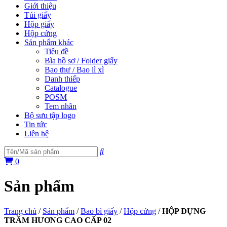
Giới thiệu
Túi giấy
Hộp giấy
Hộp cứng
Sản phẩm khác
Tiêu đề
Bìa hồ sơ / Folder giấy
Bao thư / Bao lì xì
Danh thiếp
Catalogue
POSM
Tem nhãn
Bộ sưu tập logo
Tin tức
Liên hệ
0
Sản phẩm
Trang chủ
/
Sản phẩm
/
Bao bì giấy
/
Hộp cứng
/
HỘP ĐỰNG
TRẦM HƯƠNG CAO CẤP 02