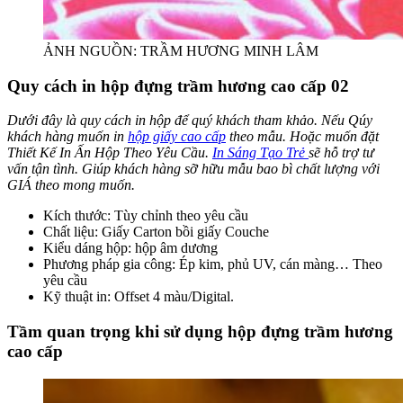
ẢNH NGUỒN: TRẦM HƯƠNG MINH LÂM
Quy cách in hộp đựng trầm hương cao cấp 02
Dưới đây là quy cách in hộp để quý khách tham khảo. Nếu Qúy
khách hàng muốn in
hộp giấy cao cấp
theo mẫu. Hoặc muốn đặt
Thiết Kế In Ấn Hộp Theo Yêu Cầu.
In Sáng Tạo Trẻ
sẽ hỗ trợ tư
vấn tận tình. Giúp khách hàng sỡ hữu mẫu bao bì chất lượng với
GIÁ theo mong muốn.
Kích thước: Tùy chỉnh theo yêu cầu
Chất liệu: Giấy Carton bồi giấy Couche
Kiểu dáng hộp: hộp âm dương
Phương pháp gia công: Ép kim, phủ UV, cán màng… Theo
yêu cầu
Kỹ thuật in: Offset 4 màu/Digital.
Tầm quan trọng khi sử dụng hộp đựng trầm hương
cao cấp