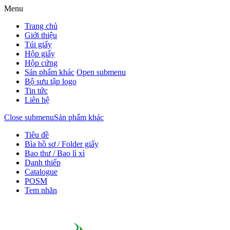
Menu
Trang chủ
Giới thiệu
Túi giấy
Hộp giấy
Hộp cứng
Sản phẩm khác
Open submenu
Bộ sưu tập logo
Tin tức
Liên hệ
Close submenu
Sản phẩm khác
Tiêu đề
Bìa hồ sơ / Folder giấy
Bao thư / Bao lì xì
Danh thiếp
Catalogue
POSM
Tem nhãn