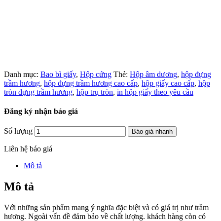
Danh mục:
Bao bì giấy
,
Hộp cứng
Thẻ:
Hộp âm dương
,
hộp đựng
trầm hương
,
hộp đựng trầm hương cao cấp
,
hộp giấy cao cấp
,
hộp
tròn đựng trầm hương
,
hộp trụ tròn
,
in hộp giấy theo yêu cầu
Đăng ký nhận báo giá
Số lượng
Báo giá nhanh
Liên hệ báo giá
Mô tả
Mô tả
Với những sản phẩm mang ý nghĩa đặc biệt và có giá trị như trầm
hương. Ngoài vấn đề đảm bảo về chất lượng. khách hàng còn có