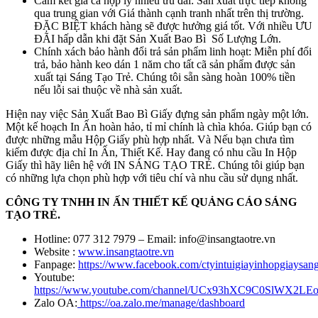
Cam kết giá cã hợp lý nhiều ưu đãi: Sản xuất trực tiếp không
qua trung gian với Giá thành cạnh tranh nhất trên thị trường.
ĐẶC BIỆT khách hàng sẽ được hưởng giá tốt. Với nhiều ƯU
ĐÃI hấp dẫn khi đặt Sản Xuất Bao Bì Số Lượng Lớn.
Chính xách bảo hành đổi trả sản phẩm linh hoạt: Miễn phí đổi
trả, bảo hành keo dán 1 năm cho tất cã sản phẩm được sản
xuất tại Sáng Tạo Trẻ. Chúng tôi sẵn sàng hoàn 100% tiền
nếu lỗi sai thuộc về nhà sản xuất.
Hiện nay việc Sản Xuất Bao Bì Giấy đựng sản phẩm ngày một lớn.
Một kế hoạch In Ấn hoàn hảo, tỉ mỉ chính là chìa khóa. Giúp bạn có
được những mẫu Hộp Giấy phù hợp nhất. Và Nếu bạn chưa tìm
kiếm được địa chỉ In Ấn, Thiết Kế. Hay đang có nhu cầu In Hộp
Giấy thì hãy liên hệ với IN SÁNG TẠO TRẺ. Chúng tôi giúp bạn
có những lựa chọn phù hợp với tiêu chí và nhu cầu sử dụng nhất.
CÔNG TY TNHH IN ẤN THIẾT KẾ QUẢNG CÁO SÁNG
TẠO TRẺ.
Hotline: 077 312 7979 – Email: info@insangtaotre.vn
Website :
www.insangtaotre.vn
Fanpage:
https://www.facebook.com/ctyintuigiayinhopgiaysang
Youtube:
https://www.youtube.com/channel/UCx93hXC9C0SlWX2LE
Zalo OA:
https://oa.zalo.me/manage/dashboard