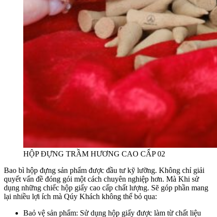
HỘP ĐỰNG TRẦM HƯƠNG CAO CẤP 02
Bao bì hộp đựng sản phẩm được đầu tư kỹ lưỡng. Không chỉ giải
quyết vấn đề đóng gói một cách chuyên nghiệp hơn. Mà Khi sử
dụng những chiếc hộp giấy cao cấp chất lượng. Sẽ góp phần mang
lại nhiều lợi ích mà Qúy Khách không thể bỏ qua:
Baỏ vệ sản phẩm: Sử dụng hộp giấy được làm từ chất liệu