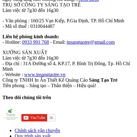
TRỤ SỞ CÔNG TY SÁNG TẠO TRẺ
Làm việc từ 7g30 đến 16g30
- Văn phòng : 160/25 Vạn Kiếp, P.Gia Định, TP. Hồ Chí Minh
- Mã số thuế : 0310044487
Liên hệ phòng kinh doanh:
- Hotline:
0933 991 768
- Email:
insangtaotre@gmail.com
XƯỞNG SẢN XUẤT
Làm việc từ 7g30 đến 16g30
- Địa chỉ : 31A Đường số 4, KP.17, P. Bình Trị Đông, Tp. Hồ Chí
Minh
- Website :
www.insangtaotre.vn
Công ty TNHH In Ấn Thiết Kế Quảng Cáo
Sáng Tạo Trẻ
Tiên phong – Sáng tạo – Thân thiện – Hiệu quả!
Theo dõi chúng tôi trên
Chính sách vận chuyển
Quy trình sản xuất