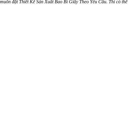
 muốn đặt Thiết Kế Sản Xuất Bao Bì Giấy Theo Yêu Cầu. Thì có thể