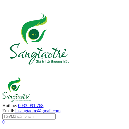
Hotline:
0933 991 768
Email:
insangtaotre@gmail.com
0