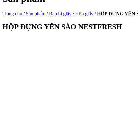
Trang chủ
/
Sản phẩm
/
Bao bì giấy
/
Hộp giấy
/
HỘP ĐỰNG YẾN 
HỘP ĐỰNG YẾN SÀO NESTFRESH