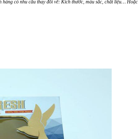
 hàng có nhu cầu thay đổi về: Kích thước, màu sắc, chất liệu… Hoặc