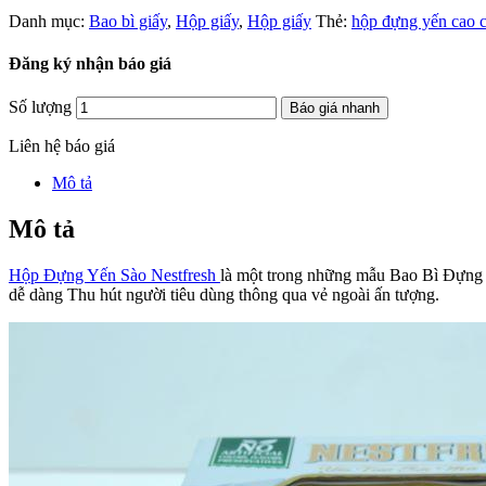
Danh mục:
Bao bì giấy
,
Hộp giấy
,
Hộp giấy
Thẻ:
hộp đựng yến cao 
Đăng ký nhận báo giá
Số lượng
Báo giá nhanh
Liên hệ báo giá
Mô tả
Mô tả
Hộp Đựng Yến Sào Nestfresh
là một trong những mẫu Bao Bì Đựng
dễ dàng Thu hút người tiêu dùng thông qua vẻ ngoài ấn tượng.