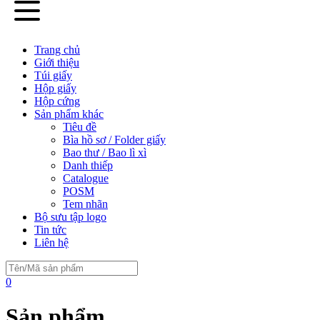
Trang chủ
Giới thiệu
Túi giấy
Hộp giấy
Hộp cứng
Sản phẩm khác
Tiêu đề
Bìa hồ sơ / Folder giấy
Bao thư / Bao lì xì
Danh thiếp
Catalogue
POSM
Tem nhãn
Bộ sưu tập logo
Tin tức
Liên hệ
0
Sản phẩm