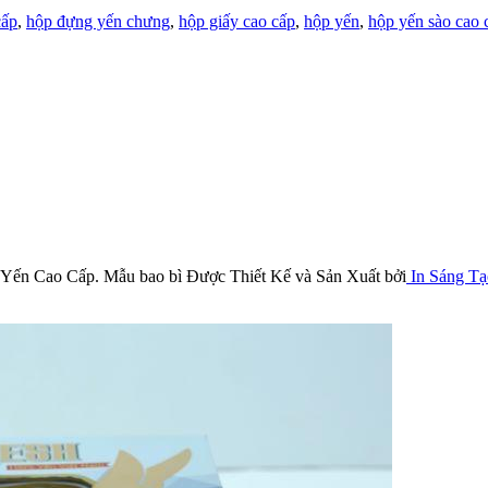
cấp
,
hộp đựng yến chưng
,
hộp giấy cao cấp
,
hộp yến
,
hộp yến sào cao 
 Yến Cao Cấp. Mẫu bao bì Được Thiết Kế và Sản Xuất bởi
In Sáng Tạ