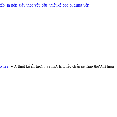
cấp
,
in hộp giấy theo yêu cầu
,
thiết kế bao bì đựng yến
o Trẻ
. Với thiết kế ấn tượng và mới lạ Chắc chắn sẽ giúp thương hiệu