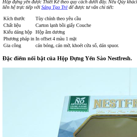
Hộp đựng yến được Thiết Kế theo quy cách dưới đây. Nếu Qúy khách
liên hệ trực tiếp với
Sáng Tạo Trẻ
để được tư vấn chi tiết:
Kích thước
Tùy chỉnh theo yêu cầu
Chất liệu
Carton lạnh bồi giấy Couche
Kiểu dáng hộp
Hộp âm dương
Phương pháp in
In offset 4 màu 1 mặt
Gia công
cán bóng, cán mờ, khoét cửa sổ, dán spuor.
Đặc điểm nổi bật của Hộp Đựng Yến Sào Nestfresh.