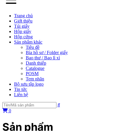
Trang chủ
Giới thiệu
Túi giấy
Hộp giấy
Hộp cứng
Sản phẩm khác
Tiêu đề
Bìa hồ sơ / Folder giấy
Bao thư / Bao lì xì
Danh thiếp
Catalogue
POSM
Tem nhãn
Bộ sưu tập logo
Tin tức
Liên hệ
0
Sản phẩm