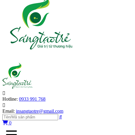
Hotline:
0933 991 768
Email:
insangtaotre@gmail.com
0