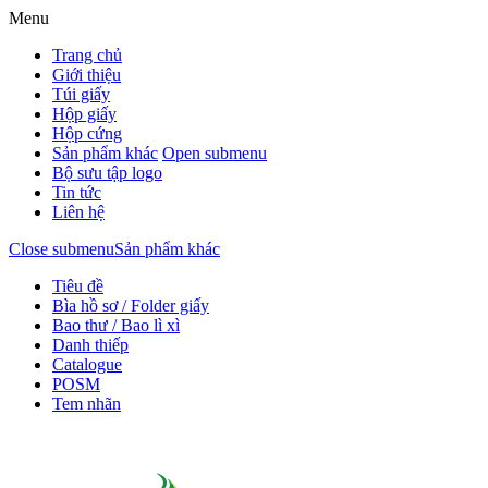
Menu
Trang chủ
Giới thiệu
Túi giấy
Hộp giấy
Hộp cứng
Sản phẩm khác
Open submenu
Bộ sưu tập logo
Tin tức
Liên hệ
Close submenu
Sản phẩm khác
Tiêu đề
Bìa hồ sơ / Folder giấy
Bao thư / Bao lì xì
Danh thiếp
Catalogue
POSM
Tem nhãn