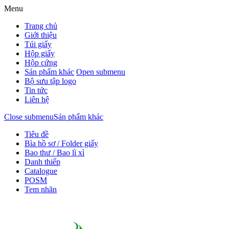
Menu
Trang chủ
Giới thiệu
Túi giấy
Hộp giấy
Hộp cứng
Sản phẩm khác
Open submenu
Bộ sưu tập logo
Tin tức
Liên hệ
Close submenu
Sản phẩm khác
Tiêu đề
Bìa hồ sơ / Folder giấy
Bao thư / Bao lì xì
Danh thiếp
Catalogue
POSM
Tem nhãn