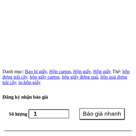
Danh mục:
Bao bì giấy
,
Hộp carton
,
Hộp giấy
,
Hộp giấy
Thẻ:
hộp
đựng trái cây
,
hộp giấy carton
,
hộp giấy đựng quà
,
hộp quà đựng
trái cây
,
in-hộp-giấy
Đăng ký nhận báo giá
Báo giá nhanh
Số lượng