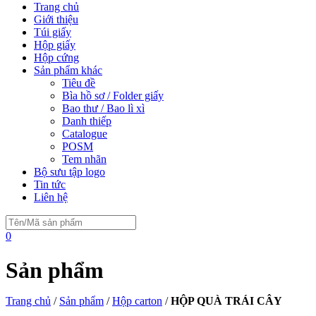
Trang chủ
Giới thiệu
Túi giấy
Hộp giấy
Hộp cứng
Sản phẩm khác
Tiêu đề
Bìa hồ sơ / Folder giấy
Bao thư / Bao lì xì
Danh thiếp
Catalogue
POSM
Tem nhãn
Bộ sưu tập logo
Tin tức
Liên hệ
0
Sản phẩm
Trang chủ
/
Sản phẩm
/
Hộp carton
/
HỘP QUÀ TRÁI CÂY