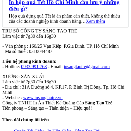
In hộp quà Tết Hồ Chí Minh cần lưu ý những
điều gì?
Hộp quà đựng quà Tết là ấn phẩm cần thiết, không thể thiếu
của các doanh nghiệp kinh doanh hàng…
Xem thêm
TRỤ SỞ CÔNG TY SÁNG TẠO TRẺ
Làm việc từ 7g30 đến 16g30
- Văn phòng : 160/25 Vạn Kiếp, P.Gia Định, TP. Hồ Chí Minh
- Mã số thuế : 0310044487
Liên hệ phòng kinh doanh:
- Hotline:
0933 991 768
- Email:
insangtaotre@gmail.com
XƯỞNG SẢN XUẤT
Làm việc từ 7g30 đến 16g30
- Địa chỉ : 31A Đường số 4, KP.17, P. Bình Trị Đông, Tp. Hồ Chí
Minh
- Website :
www.insangtaotre.vn
Công ty TNHH In Ấn Thiết Kế Quảng Cáo
Sáng Tạo Trẻ
Tiên phong – Sáng tạo – Thân thiện – Hiệu quả!
Theo dõi chúng tôi trên