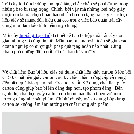
Trái cây khi được dùng làm quà tặng chắc chắn sẽ phải đựng trong
những bao bì sang trọng. Chính bởi vậy mà những loại hộp giấy
được coi là lựa chọn hoàn hảo nhất cho quà tặng trái cây. Các loại
hộp giấy sẽ mang đến hiệu quả cao trong việc bảo quản trái cây
cũng như đảm bảo tính thẩm mỹ chung.
Mới đây
In Sáng Tạo Trẻ
đã thiết kế bao bì hộp quà trái cây đơn
giản nhưng vô cùng tinh tế. Mẫu bao bì này hoàn toàn sẽ giúp các
doanh nghiệp có được giải pháp quà tặng hoàn hảo nhất. Cùng
khám phá những điểm nổi bật của bao bì sau đây:
Về chất liệu: Bao bì hộp giấy sử dụng chất liệu giấy carton 3 lớp bồi
C150. Chất liệu giấy carton cực kỳ chắc chắn, cứng cáp và mang
đến hiệu quả bảo quản trái cây cực kỳ tốt. Sử dụng chất liệu giấy
carton cũng giúp bao bì lên dáng đẹp hơn, tạo phom dáng . Bên
cạnh đó, chất liệu giấy carton còn hoàn toàn thân thiện với môi
trường cũng như sản phẩm. Chính bởi vậy mà sử dụng hộp đựng
carton sẽ không làm ảnh hưởng tới chất lượng sản phẩm.