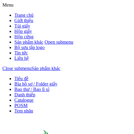
Menu
Trang chủ
Giới thiệu
Túi giấy
Hộp giấy
Hộp cứng
Sản phẩm khác
Open submenu
Bộ sưu tập logo
Tin tức
Liên hệ
Close submenu
Sản phẩm khác
Tiêu đề
Bìa hồ sơ / Folder giấy
Bao thư / Bao lì xì
Danh thiếp
Catalogue
POSM
Tem nhãn