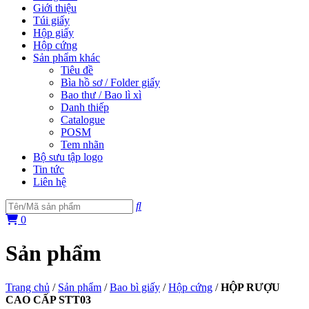
Giới thiệu
Túi giấy
Hộp giấy
Hộp cứng
Sản phẩm khác
Tiêu đề
Bìa hồ sơ / Folder giấy
Bao thư / Bao lì xì
Danh thiếp
Catalogue
POSM
Tem nhãn
Bộ sưu tập logo
Tin tức
Liên hệ
0
Sản phẩm
Trang chủ
/
Sản phẩm
/
Bao bì giấy
/
Hộp cứng
/
HỘP RƯỢU
CAO CẤP STT03