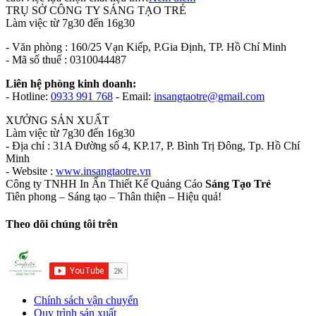
TRỤ SỞ CÔNG TY SÁNG TẠO TRẺ
Làm việc từ 7g30 đến 16g30
- Văn phòng : 160/25 Vạn Kiếp, P.Gia Định, TP. Hồ Chí Minh
- Mã số thuế : 0310044487
Liên hệ phòng kinh doanh:
- Hotline:
0933 991 768
- Email:
insangtaotre@gmail.com
XƯỞNG SẢN XUẤT
Làm việc từ 7g30 đến 16g30
- Địa chỉ : 31A Đường số 4, KP.17, P. Bình Trị Đông, Tp. Hồ Chí
Minh
- Website :
www.insangtaotre.vn
Công ty TNHH In Ấn Thiết Kế Quảng Cáo
Sáng Tạo Trẻ
Tiên phong – Sáng tạo – Thân thiện – Hiệu quả!
Theo dõi chúng tôi trên
Chính sách vận chuyển
Quy trình sản xuất