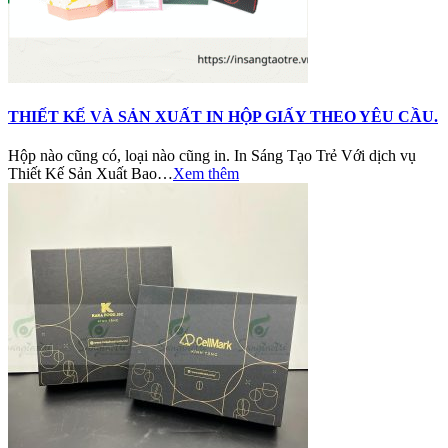
THIẾT KẾ VÀ SẢN XUẤT IN HỘP GIẤY THEO YÊU CẦU.
Hộp nào cũng có, loại nào cũng in. In Sáng Tạo Trẻ Với dịch vụ
Thiết Kế Sản Xuất Bao…
Xem thêm