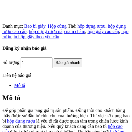
Danh mục:
Bao bì giấy
,
Hộp cứng
Thẻ:
hộp đựng rượu
,
hộp đựng
rượu cao cấp
,
hộp đựng rượu náp nam châm
,
hộp giấy cao cấp
,
hộp
rượu
,
in hộp giấy theo yêu cầu
Đăng ký nhận báo giá
Số lượng
Báo giá nhanh
Liên hệ báo giá
Mô tả
Mô tả
Để góp phần gia tăng giá trị sản phẩm. Đồng thời cho khách hàng
thấy được sự đầu tư chỉn chu của thương hiệu. Thì việc sử dụng bao
bì
hộp đựng rượu
là yếu tố rất được quan tâm trong chiến lươc kinh
doanh của thương hiệu. Nếu quý khách đang cần bao bì
hộp cao
cấp
đựng rượu nhưng chưa có ý tưởng. Thì hãy cùng với
In Sáng