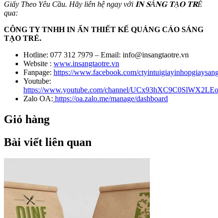
Giấy Theo Yêu Cầu. Hãy liên hệ ngay với 𝐈𝐍 𝐒Á𝐍𝐆 𝐓Ạ𝐎 𝐓𝐑Ẻ
qua:
CÔNG TY TNHH IN ẤN THIẾT KẾ QUẢNG CÁO SÁNG
TẠO TRẺ.
Hotline: 077 312 7979 – Email: info@insangtaotre.vn
Website :
www.insangtaotre.vn
Fanpage:
https://www.facebook.com/ctyintuigiayinhopgiaysang
Youtube:
https://www.youtube.com/channel/UCx93hXC9C0SlWX2LE
Zalo OA:
https://oa.zalo.me/manage/dashboard
Giỏ hàng
Bài viết liên quan