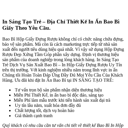
In Sáng Tạo Trẻ –
Địa Chỉ Thiết Kế In Ấn Bao Bì
Giấy
Theo Yêu Cầu.
Bao Bì Hộp Giấy Đựng Rượu không chỉ có chức năng chứa đựng,
bảo vệ sản phẩm. Mà còn là cách marketing trực tiếp từ nhà sản
xuất đến người tiêu dùng hiệu quả nhất. Vì vậy sử dụng Hộp Đựng
Rượu Đẹp Xứng Tầm Góp phần xây dựng. Định vị thương hiệu
sản phẩm của doanh nghiệp trong lòng khách hàng. In Sáng Tạo
Trẻ Dịch Vụ Sản Xuất Bao Bì – In Hộp Giấy Đựng Rượu Uy Tín
trên thị trường. Với kinh nghiệm nhiều năm trong lĩnh vực in ấn
Chúng tôi Hoàn Toàn Đáp Ứng Đầy Đủ Mọi Yêu Cầu Của Khách
Hàng. Ưu đãi khi đặt In Ấn Bao Bì tại IN SÁNG TẠO TRẺ:
Tư vấn trọn bộ sản phẩm nhận diện thương hiệu
Miễn Phí Thiết Kế, in ấn bao bì độc đáo, sáng tạo
Miễn Phí làm mẫu trước khi tiến hành sản xuất đại trà
Uy tín lâu năm, xuất hóa đơn đầy đủ
Chất lượng tốt, dịch vụ hoàn hảo
Giá thành cạnh tranh
Quý khách có nhu cầu cần tư vấn chi tiết về thiết kế Bao Bì In Hộp