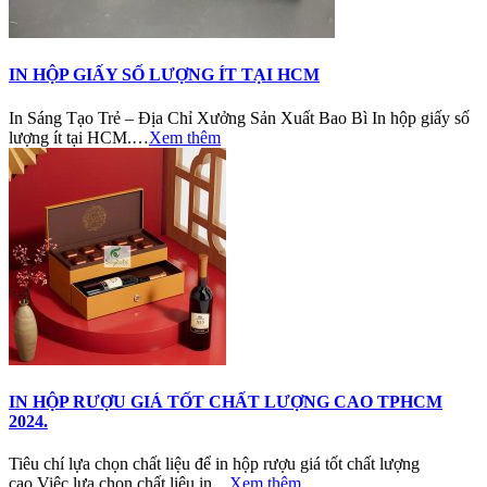
IN HỘP GIẤY SỐ LƯỢNG ÍT TẠI HCM
In Sáng Tạo Trẻ – Địa Chỉ Xưởng Sản Xuất Bao Bì In hộp giấy số
lượng ít tại HCM.…
Xem thêm
IN HỘP RƯỢU GIÁ TỐT CHẤT LƯỢNG CAO TPHCM
2024.
Tiêu chí lựa chọn chất liệu để in hộp rượu giá tốt chất lượng
cao.Việc lựa chọn chất liệu in…
Xem thêm