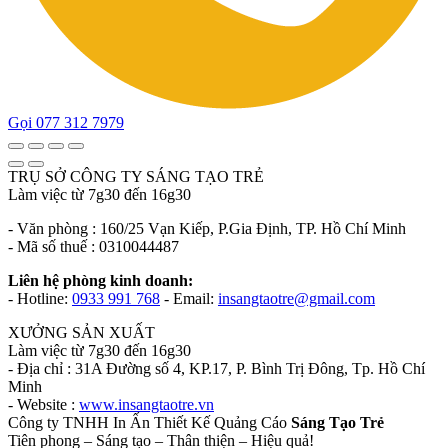
Gọi 077 312 7979
TRỤ SỞ CÔNG TY SÁNG TẠO TRẺ
Làm việc từ 7g30 đến 16g30
- Văn phòng : 160/25 Vạn Kiếp, P.Gia Định, TP. Hồ Chí Minh
- Mã số thuế : 0310044487
Liên hệ phòng kinh doanh:
- Hotline:
0933 991 768
- Email:
insangtaotre@gmail.com
XƯỞNG SẢN XUẤT
Làm việc từ 7g30 đến 16g30
- Địa chỉ : 31A Đường số 4, KP.17, P. Bình Trị Đông, Tp. Hồ Chí
Minh
- Website :
www.insangtaotre.vn
Công ty TNHH In Ấn Thiết Kế Quảng Cáo
Sáng Tạo Trẻ
Tiên phong – Sáng tạo – Thân thiện – Hiệu quả!