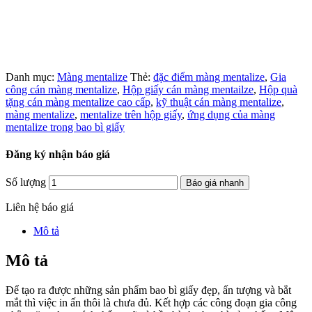
Danh mục:
Màng mentalize
Thẻ:
đặc điểm màng mentalize
,
Gia
công cán màng mentalize
,
Hộp giấy cán màng mentailze
,
Hộp quà
tặng cán màng mentalize cao cấp
,
kỹ thuật cán màng mentalize
,
màng mentalize
,
mentalize trên hộp giấy
,
ứng dụng của màng
mentalize trong bao bì giấy
Đăng ký nhận báo giá
Số lượng
Báo giá nhanh
Liên hệ báo giá
Mô tả
Mô tả
Để tạo ra được những sản phẩm bao bì giấy đẹp, ấn tượng và bắt
mắt thì việc in ấn thôi là chưa đủ. Kết hợp các công đoạn gia công