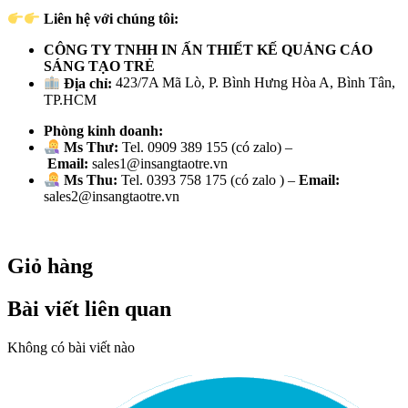
Liên hệ với chúng tôi:
CÔNG TY TNHH IN ẤN THIẾT KẾ QUẢNG CÁO
SÁNG TẠO TRẺ
Địa chỉ:
423/7A Mã Lò, P. Bình Hưng Hòa A, Bình Tân,
TP.HCM
Phòng kinh doanh:
Ms Thư:
Tel. 0909 389 155 (có zalo) –
Email:
sales1@insangtaotre.vn
Ms Thu:
Tel. 0393 758 175 (có zalo ) –
Email:
sales2@insangtaotre.vn
Giỏ hàng
Bài viết liên quan
Không có bài viết nào