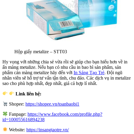
Hộp giấy metalize – STT03
Hy vọng với những chia sẻ vừa rồi sẽ giúp cho bạn hiểu hơn về in
ấn màng metalize. Nếu bạn có nhu cầu in bao bì sản phẩm, sản
phẩm cán màng metalize hãy đến với
In Sáng Tạo Trẻ
. Đội ngũ
nhân viên sẽ hỗ trợ tư vấn tận tình, chu đáo. Các dịch vụ in metalize
sao cho phù hợp nhất, đẹp nhất, giá cả hợp lí nhất.
Link liên hệ:
Shopee:
https://shopee.vn/toanbaobi1
Fanpage:
https://www.facebook.com/profile.php?
id=100055616894238
Website:
https://insangtaotre.vn/