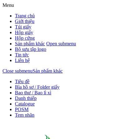
Menu
Trang chủ
Giới thiệu
Túi giấy
Hộp giấy
Hộp cứng
Sản phẩm khác
Open submenu
Bộ sưu tập logo
Tin tức
Liên hệ
Close submenu
Sản phẩm khác
Tiêu đề
Bìa hồ sơ / Folder giấy
Bao thư / Bao lì xì
Danh thiếp
Catalogue
POSM
Tem nhãn