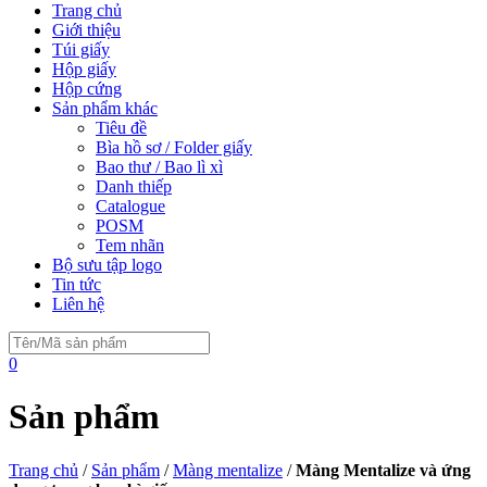
Trang chủ
Giới thiệu
Túi giấy
Hộp giấy
Hộp cứng
Sản phẩm khác
Tiêu đề
Bìa hồ sơ / Folder giấy
Bao thư / Bao lì xì
Danh thiếp
Catalogue
POSM
Tem nhãn
Bộ sưu tập logo
Tin tức
Liên hệ
0
Sản phẩm
Trang chủ
/
Sản phẩm
/
Màng mentalize
/
Màng Mentalize và ứng