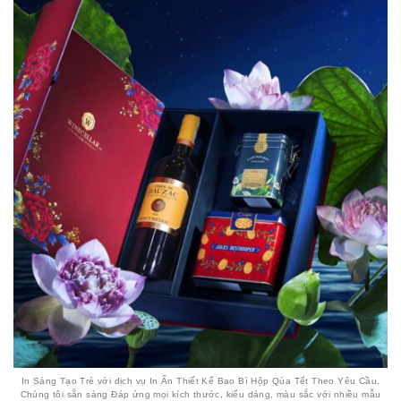
In Sáng Tạo Trẻ với dịch vụ In Ấn Thiết Kế Bao Bì Hộp Qùa Tết Theo Yêu Cầu.
Chúng tôi sẵn sàng Đáp ứng mọi kích thước, kiểu dáng, màu sắc với nhiều mẫu