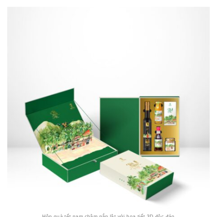
Hộp quà tết nam châm nắp lật với họa tiết 3D độc đáo