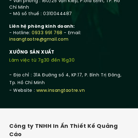
- Văn phòng : 160/25 Vạn Kiếp, P.Gia Định, TP. Hồ
Chí Minh
- Mã số thuế : 0310044487
Liên hệ phòng kinh doanh:
- Hotline:
0933 991 768
- Email:
insangtaotre@gmail.com
XƯỞNG SẢN XUẤT
Làm việc từ 7g30 đến 16g30
- Địa chỉ : 31A Đường số 4, KP.17, P. Bình Trị Đông,
Tp. Hồ Chí Minh
- Website :
www.insangtaotre.vn
Công ty TNHH In Ấn Thiết Kế Quảng
Cáo