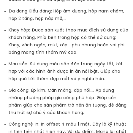
Đa dạng Kiểu dáng: Hộp âm dương, hộp nam châm,
hộp 2 tầng, hộp nắp mở,…
Khay hộp: Được sản xuất theo mục đích sử dụng của
khách hàng. Phía bên trong hộp có thể sử dụng:
Khay, vách ngăn, mút, xốp… phủ nhung hoặc vải phi
bóng mang tính thẩm mỹ cao.
Màu sắc: Sử dụng màu sắc đặc trung ngày tết, kết
hợp với các hình ảnh được in ấn nổi bật. Giúp cho
hộp quà tết thêm đẹp mắt và ý nghĩa hơn.
Gia công: Ép kim, Cán màng, dập nổi,… Áp dụng
những phương pháp gia công phù hợp. Giúp sản
phẩm giúp cho sản phẩm trở nên ấn tượng, dễ dàng
thu hút sự chú ý của khách hàng.
Công nghệ in: In offset 4 màu 1 mặt. Đây là kỹ thuật
in tiên tiến nhất hiện nay. Với ưu điểm: Mang lại chất