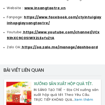
Website :
www.insangtaotre.vn
Fanpage:
https://www.facebook.com/ctyintuigiay
inhopgiaysangtaotre/
Youtube:
 https://www.youtube.com/channel/UCx
93hXC9C0SlWX2LEofxZtA
Zalo OA:
 https://oa.zalo.me/manage/dashboard
BÀI VIẾT LIÊN QUAN
XƯỞNG SẢN XUẤT HỘP QUÀ TẾT.
IN SÁNG TẠO TRẺ – Địa Chỉ xưởng sản
xuất hộp quà tết Theo Yêu Cầu.
TRỰC TIẾP KHÔNG QUA…
Xem thêm