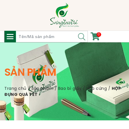
0
SẢN PHẨM
Trang chủ
/
Sản phẩm
/
Bao bì giấy
/
Hộp cứng
/
HỘP
ĐỰNG QUÀ TẾT