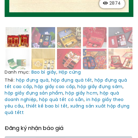
2874
Danh mục:
Bao bì giấy
,
Hộp cứng
Thẻ:
hộp đựng quà
,
hộp đựng quà tết
,
hộp đựng quà
tết cao cấp
,
hộp giấy cao cấp
,
hộp giấy đựng sâm
,
hộp giấy đựng sản phẩm
,
hộp giấy hcm
,
hộp quà
doanh nghiệp
,
hộp quà tết có sẵn
,
in hộp giấy theo
yêu cầu
,
thiết kế bao bì tết
,
xưởng sản xuất hộp đựng
quà tếtt
Đăng ký nhận báo giá