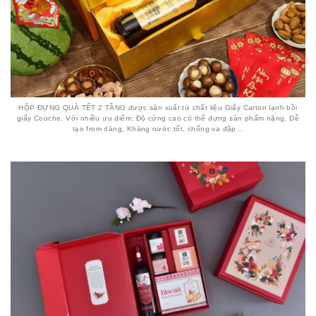
HỘP ĐỰNG QUÀ TẾT 2 TẦNG được sản xuất từ chất liệu Giấy Carton lạnh bồi
giấy Couche. Với nhiều ưu điểm: Độ cứng cao có thể đựng sản phẩm nặng, Dễ
tạo from dáng, Kháng nước tốt, chống va đập…