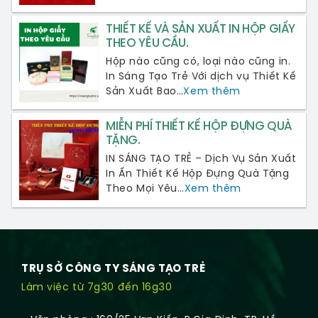
THIẾT KẾ VÀ SẢN XUẤT IN HỘP GIẤY
THEO YÊU CẦU.
Hộp nào cũng có, loại nào cũng in.
In Sáng Tạo Trẻ Với dịch vụ Thiết Kế
Sản Xuất Bao…
Xem thêm
MIỄN PHÍ THIẾT KẾ HỘP ĐỰNG QUÀ
TẶNG.
IN SÁNG TẠO TRẺ – Dịch Vụ Sản Xuất
In Ấn Thiết Kế Hộp Đựng Quà Tặng
Theo Mọi Yêu…
Xem thêm
TRỤ SỞ CÔNG TY SÁNG TẠO TRẺ
Làm việc từ 7g30 đến 16g30