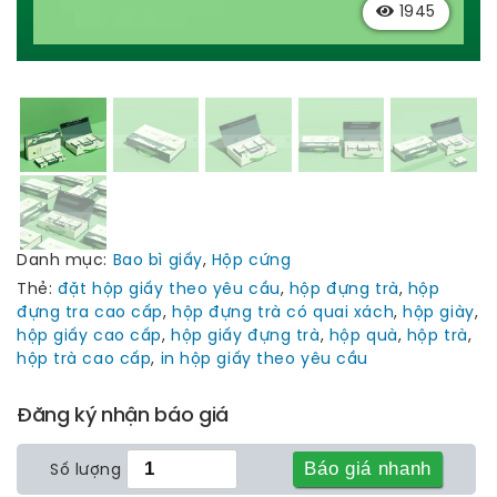
1945
Danh mục:
Bao bì giấy
,
Hộp cứng
Thẻ:
đặt hộp giấy theo yêu cầu
,
hộp đựng trà
,
hộp
đựng tra cao cấp
,
hộp đựng trà có quai xách
,
hộp giày
,
hộp giấy cao cấp
,
hộp giấy đựng trà
,
hộp quà
,
hộp trà
,
hộp trà cao cấp
,
in hộp giấy theo yêu cầu
Đăng ký nhận báo giá
Báo giá nhanh
Số lượng