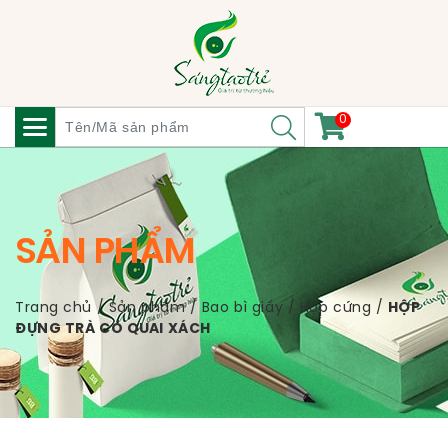
0
SẢN PHẨM
Trang chủ
/
Sản phẩm
/
Bao bì giấy
/
Hộp cứng
/
HỘP
ĐỰNG TRÀ CÓ QUAI XÁCH