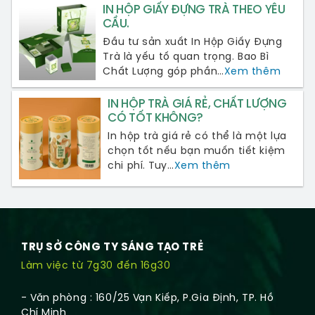
IN HỘP GIẤY ĐỰNG TRÀ THEO YÊU
CẦU.
Đầu tư sản xuất In Hộp Giấy Đựng
Trà là yếu tố quan trọng. Bao Bì
Chất Lượng góp phần…
Xem thêm
IN HỘP TRÀ GIÁ RẺ, CHẤT LƯỢNG
CÓ TỐT KHÔNG?
In hộp trà giá rẻ có thể là một lựa
chọn tốt nếu bạn muốn tiết kiệm
chi phí. Tuy…
Xem thêm
TRỤ SỞ CÔNG TY SÁNG TẠO TRẺ
Làm việc từ 7g30 đến 16g30
- Văn phòng : 160/25 Vạn Kiếp, P.Gia Định, TP. Hồ
Chí Minh