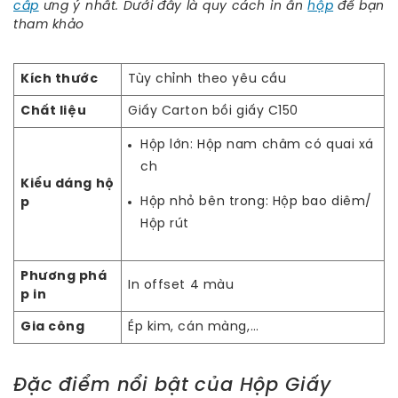
cấp
ưng ý nhất. Dưới đây là quy cách in ấn
hộp
để bạn
tham khảo
Kích thước
Tùy chỉnh theo yêu cầu
Chất liệu
Giấy Carton bồi giấy C150
Hộp lớn: Hộp nam châm có quai xá
ch
Kiểu dáng hộ
Hộp nhỏ bên trong: Hộp bao diêm/
p
Hộp rút
Phương phá
In offset 4 màu
p in
Gia công
Ép kim, cán màng,…
Đặc điểm nổi bật của Hộp Giấy