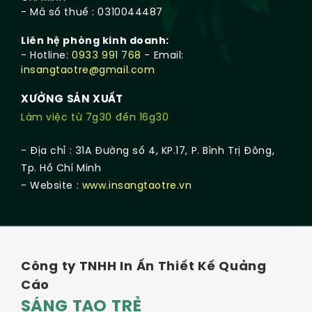
- Mã số thuế : 0310044487
Liên hệ phòng kinh doanh:
- Hotline:
0933 991 768
- Email:
insangtaotre@gmail.com
XƯỞNG SẢN XUẤT
Làm việc từ 7g30 đến 16g30
- Địa chỉ : 31A Đường số 4, KP.17, P. Bình Trị Đông,
Tp. Hồ Chí Minh
- Website :
www.insangtaotre.vn
Công ty TNHH In Ấn Thiết Kế Quảng
Cáo
SÁNG TẠO TRẺ