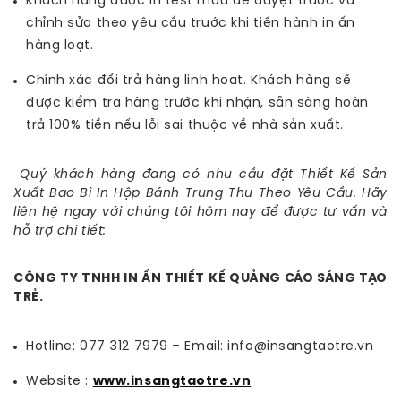
Khách hàng được in test mẫu để duyệt trước và
chỉnh sửa theo yêu cầu trước khi tiến hành in ấn
hàng loạt.
Chính xác đổi trả hàng linh hoat. Khách hàng sẽ
được kiểm tra hàng trước khi nhận, sẵn sàng hoàn
trả 100% tiền nếu lỗi sai thuộc về nhà sản xuất.
Quý khách hàng đang có nhu cầu đặt Thiết Kế Sản
Xuất Bao Bì In Hộp Bánh Trung Thu Theo Yêu Cầu. Hãy
liên hệ ngay với chúng tôi hôm nay để được tư vấn và
hỗ trợ chi tiết:
CÔNG TY TNHH IN ẤN THIẾT KẾ QUẢNG CÁO SÁNG TẠO
TRẺ.
Hotline: 077 312 7979 – Email: info@insangtaotre.vn
Website :
www.insangtaotre.vn