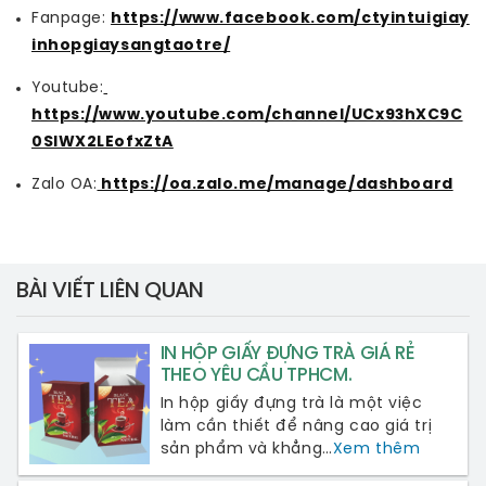
Fanpage:
https://www.facebook.com/ctyintuigiay
inhopgiaysangtaotre/
Youtube:
https://www.youtube.com/channel/UCx93hXC9C
0SlWX2LEofxZtA
Zalo OA:
 https://oa.zalo.me/manage/dashboard
BÀI VIẾT LIÊN QUAN
IN HỘP GIẤY ĐỰNG TRÀ GIÁ RẺ
THEO YÊU CẦU TPHCM.
In hộp giấy đựng trà là một việc
làm cần thiết để nâng cao giá trị
sản phẩm và khẳng…
Xem thêm