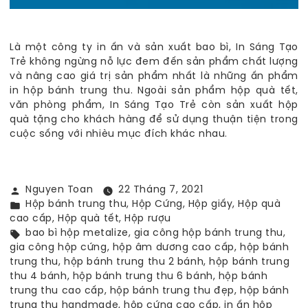
Là một công ty in ấn và sản xuất bao bì, In Sáng Tạo
Trẻ không ngừng nỗ lực đem đến sản phẩm chất lượng
và nâng cao giá trị sản phẩm nhất là những ấn phẩm
in hộp bánh trung thu. Ngoài sản phẩm hộp quà tết,
văn phòng phẩm, In Sáng Tạo Trẻ còn sản xuất hộp
quà tặng cho khách hàng để sử dụng thuận tiện trong
cuộc sống với nhièu mục đích khác nhau.
Đăng
Nguyen Toan
22 Tháng 7, 2021
bởi
Đăng
Hộp bánh trung thu
,
Hộp Cứng
,
Hộp giấy
,
Hộp quà
trong
cao cấp
,
Hộp quà tết
,
Hộp rượu
Thẻ
bao bì hộp metalize
,
gia công hộp bánh trung thu
,
từ
gia công hộp cứng
,
hộp âm dương cao cấp
,
hộp bánh
khóa:
trung thu
,
hộp bánh trung thu 2 bánh
,
hộp bánh trung
thu 4 bánh
,
hộp bánh trung thu 6 bánh
,
hộp bánh
trung thu cao cấp
,
hộp bánh trung thu đẹp
,
hộp bánh
trung thu handmade
,
hộp cứng cao cấp
,
in ấn hộp