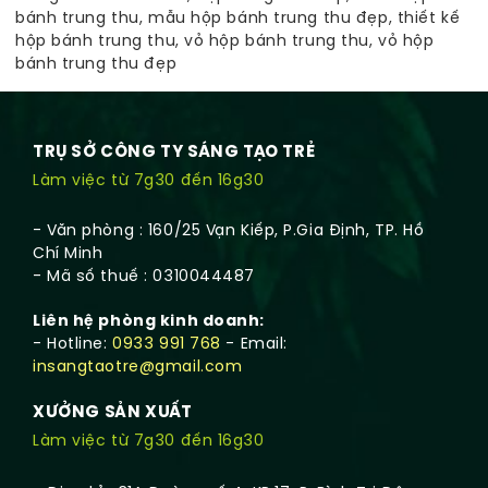
bánh trung thu
,
mẫu hộp bánh trung thu đẹp
,
thiết kế
hộp bánh trung thu
,
vỏ hộp bánh trung thu
,
vỏ hộp
bánh trung thu đẹp
TRỤ SỞ CÔNG TY SÁNG TẠO TRẺ
Làm việc từ 7g30 đến 16g30
- Văn phòng : 160/25 Vạn Kiếp, P.Gia Định, TP. Hồ
Chí Minh
- Mã số thuế : 0310044487
Liên hệ phòng kinh doanh:
- Hotline:
0933 991 768
- Email:
insangtaotre@gmail.com
XƯỞNG SẢN XUẤT
Làm việc từ 7g30 đến 16g30