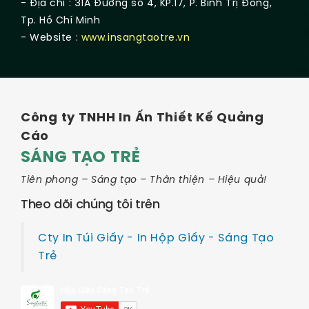
- Địa chỉ : 31A Đường số 4, KP.17, P. Bình Trị Đông,
Tp. Hồ Chí Minh
- Website :
www.insangtaotre.vn
Công ty TNHH In Ấn Thiết Kế Quảng
Cáo
SÁNG TẠO TRẺ
Tiên phong – Sáng tạo – Thân thiện – Hiệu quả!
Theo dõi chúng tôi trên
Cty In Túi Giấy - In Hộp Giấy - Sáng Tạo
Trẻ