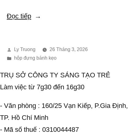
“HỘP
Đọc tiếp
BÁNH
KẸO
Đăng
Ly Truong
26 Tháng 3, 2026
–
bởi
Đăng
hộp đựng bánh kẹo
CHƯA
trong
TRỤ SỞ CÔNG TY SÁNG TẠO TRẺ
MỞ
Làm việc từ 7g30 đến 16g30
HỘP,
KHÁCH
- Văn phòng : 160/25 Vạn Kiếp, P.Gia Định,
ĐÃ
TP. Hồ Chí Minh
MUỐN
- Mã số thuế : 0310044487
CHỐT