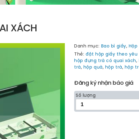
AI XÁCH
Danh mục:
Bao bì giấy
,
Hộp
Thẻ:
đặt hộp giấy theo yêu
hộp đựng trà có quai xách
,
trà
,
hộp quà
,
hộp trà
,
hộp t
Đăng ký nhận báo giá
Số lượng