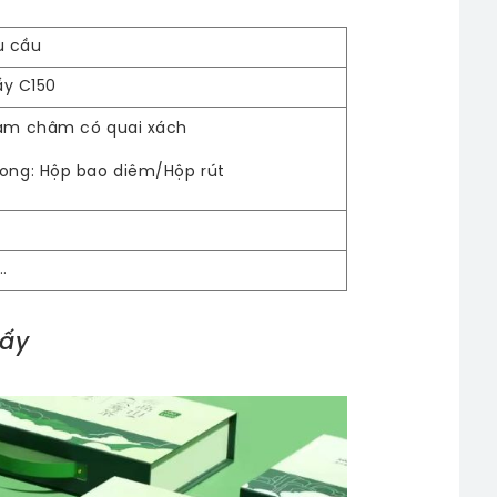
u cầu
ấy C150
nam châm có quai xách
rong: Hộp bao diêm/Hộp rút
…
iấy