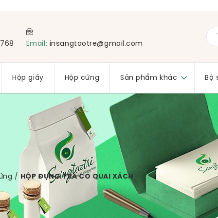
 768
Email:
insangtaotre@gmail.com
Hộp giấy
Hộp cứng
Sản phẩm khác
Bộ 
ứng
/
HỘP ĐỰNG TRÀ CÓ QUAI XÁCH