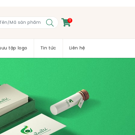
0
sưu tập logo
Tin tức
Liên hệ