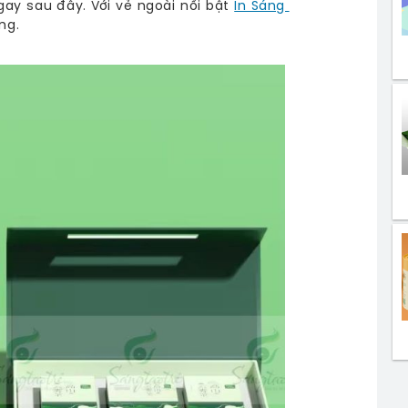
gay sau đây. Với vẻ ngoài nổi bật
In Sáng 
ng.