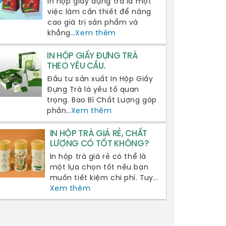
In hộp giấy đựng trà là một
việc làm cần thiết để nâng
cao giá trị sản phẩm và
khẳng…
Xem thêm
IN HỘP GIẤY ĐỰNG TRÀ
THEO YÊU CẦU.
Đầu tư sản xuất In Hộp Giấy
Đựng Trà là yếu tố quan
trọng. Bao Bì Chất Lượng góp
phần…
Xem thêm
IN HỘP TRÀ GIÁ RẺ, CHẤT
LƯỢNG CÓ TỐT KHÔNG?
In hộp trà giá rẻ có thể là
một lựa chọn tốt nếu bạn
muốn tiết kiệm chi phí. Tuy…
Xem thêm