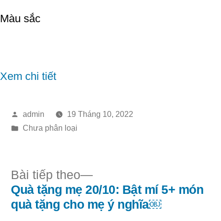
Màu sắc
Trung Thực
Sắc Nét
Xem chi tiết
Đăng
admin
19 Tháng 10, 2022
bởi
Đăng
Chưa phân loại
trong
Bài
Bài tiếp theo
tiếp
Quà tặng mẹ 20/10: Bật mí 5+ món
Điều
theo:
quà tặng cho mẹ ý nghĩa￼