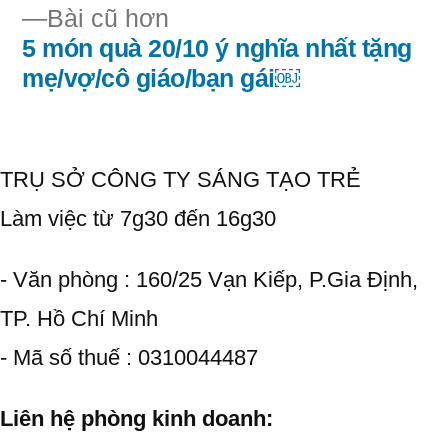
hướng
Bài
Bài cũ hơn
bài
cũ
5 món quà 20/10 ý nghĩa nhất tặng
hơn:
mẹ/vợ/cô giáo/bạn gái￼
viết
TRỤ SỞ CÔNG TY SÁNG TẠO TRẺ
Làm việc từ 7g30 đến 16g30
- Văn phòng : 160/25 Vạn Kiếp, P.Gia Định,
TP. Hồ Chí Minh
- Mã số thuế : 0310044487
Liên hệ phòng kinh doanh: